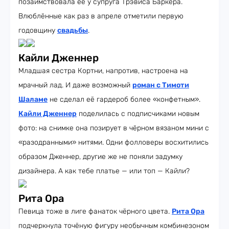
позаимствовала её у супруга Трэвиса Баркера.
Влюблённые как раз в апреле отметили первую
годовщину
свадьбы
.
Кайли Дженнер
Младшая сестра Кортни, напротив, настроена на
мрачный лад. И даже возможный
роман с Тимоти
Шаламе
не сделал её гардероб более «конфетным».
Кайли Дженнер
поделилась с подписчиками новым
фото: на снимке она позирует в чёрном вязаном мини с
«разодранными» нитями. Одни фолловеры восхитились
образом Дженнер, другие же не поняли задумку
дизайнера. А как тебе платье — или топ — Кайли?
Рита Ора
Певица тоже в лиге фанаток чёрного цвета.
Рита Ора
подчеркнула точёную фигуру необычным комбинезоном