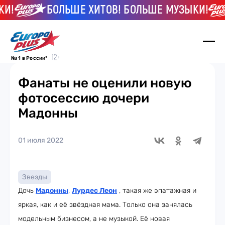
!
БОЛЬШЕ ХИТОВ! БОЛЬШЕ МУЗЫКИ!
№ 1 в России*
Фанаты не оценили новую
фотосессию дочери
Мадонны
01 июля 2022
Звезды
Дочь
Мадонны
,
Лурдес Леон
, такая же эпатажная и
яркая, как и её звёздная мама. Только она занялась
модельным бизнесом, а не музыкой. Её новая