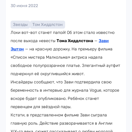
30 июня 2022
Звезды
Том Хиддлстон
Локи вот-вот станет папой! Об этом стало известно
после выхода невесты
Тома Хиддлстона
—
Зави
Эштон
— на красную дорожку. На премьеру фильма
«Список мистера Малкольма» актриса надела
свободное полупрозрачное платье. Элегантный аутфит
подчеркнул её округлившийся живот.
Инсайдеры сообщают, что Зави подтвердила свою
беременность в интервью для журнала Vogue, которое
вскоре будет опубликовано. Ребёнок станет
первенцем для звёздной пары.
Кстати, в представленном фильме Зави сыграла
главную роль. Действие разворачивается в Англии
XIX-го века, сюжет рассказывает о любви молодой