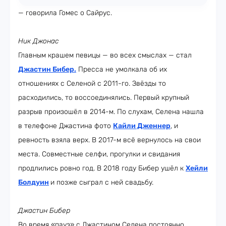
— говорила Гомес о Сайрус.
Ник Джонас
Главным крашем певицы — во всех смыслах — стал
Джастин Бибер
.
Пресса не умолкала об их
отношениях с Селеной с 2011-го. Звёзды то
расходились, то воссоединялись. Первый крупный
разрыв произошёл в 2014-м. По слухам, Селена нашла
в телефоне Джастина фото
Кайли Дженнер
, и
ревность взяла верх. В 2017-м всё вернулось на свои
места. Совместные селфи, прогулки и свидания
продлились ровно год. В 2018 году Бибер ушёл к
Хейли
Болдуин
и позже сыграл с ней свадьбу.
Джастин Бибер
Во время «пауз» с Джастином Селена постоянно