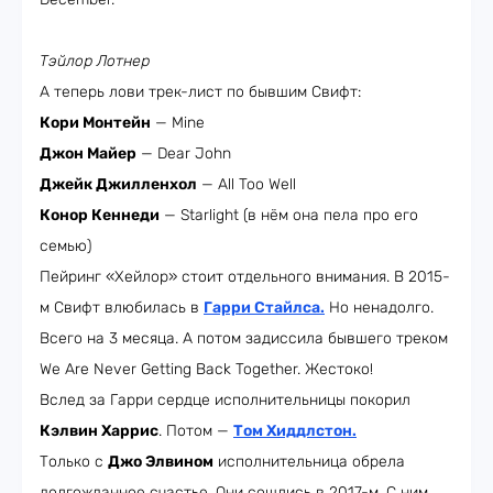
Тэйлор Лотнер
А теперь лови трек-лист по бывшим Свифт:
Кори Монтейн
— Mine
Джон Майер
— Dear John
Джейк Джилленхол
— All Too Well
Конор Кеннеди
— Starlight (в нём она пела про его
семью)
Пейринг «Хейлор» стоит отдельного внимания. В 2015-
м Свифт влюбилась в
Гарри Стайлса.
Но ненадолго.
Всего на 3 месяца. А потом задиссила бывшего треком
We Are Never Getting Back Together. Жестоко!
Вслед за Гарри сердце исполнительницы покорил
Кэлвин Харрис
. Потом —
Том Хиддлстон
.
Только с
Джо Элвином
исполнительница обрела
долгожданное счастье. Они сошлись в 2017-м. С ним