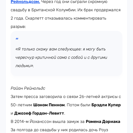
Рейнольдсом
.
Через год они сыграли скромную
свадьбу в Британской Колумбии. Их брак продержался
2 года. Скарлетт отказывалась комментировать
разрыв:
«Я только скажу вам следующее: я могу быть
чересчур критичной сама с собой и с другими
людьми».
Райан Рейнольдс
Затем пресса заговорила о связи 26-летней актрисы с
50-летним
Шоном Пенном
. Потом были
Брэдли Купер
и
Джозеф Гордон-Левитт
.
В 2014-м Йоханссон вышла замуж за
Ромена Дориака
За полгода до свадьбы у них родилась дочь Роуз