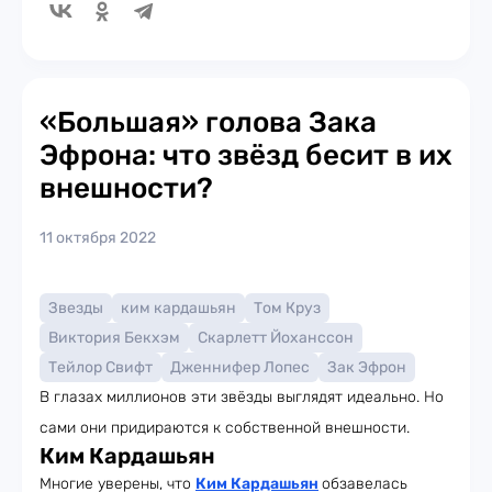
«Большая» голова Зака
Эфрона: что звёзд бесит в их
внешности?
11 октября 2022
Звезды
ким кардашьян
Том Круз
Виктория Бекхэм
Скарлетт Йоханссон
Тейлор Свифт
Дженнифер Лопес
Зак Эфрон
В глазах миллионов эти звёзды выглядят идеально. Но
сами они придираются к собственной внешности.
Ким Кардашьян
Многие уверены, что
Ким Кардашьян
обзавелась