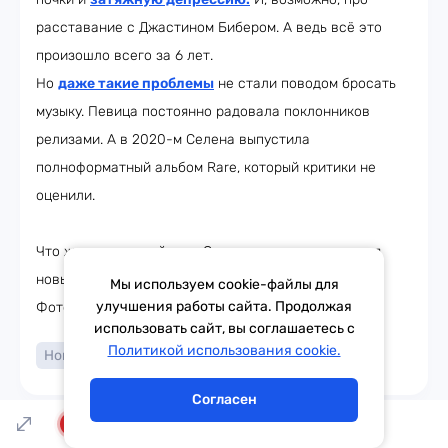
расставание с Джастином Бибером. А ведь всё это
произошло всего за 6 лет.
Но
даже такие проблемы
не стали поводом бросать
музыку. Певица постоянно радовала поклонников
релизами. А в 2020-м Селена выпустила
полноформатный альбом Rare, который критики не
оценили.
Что ж, судя по трейлеру, Селена полна энергии для
новых побед. С нетерпением ждём премьеру!
Мы используем cookie-файлы для
улучшения работы сайта. Продолжая
Фото: соцсети, кадры из тизера
использовать сайт, вы соглашаетесь с
Написать в эфир
Политикой использования cookie.
Новости кино
Селена Гомес
Согласен
LIVE