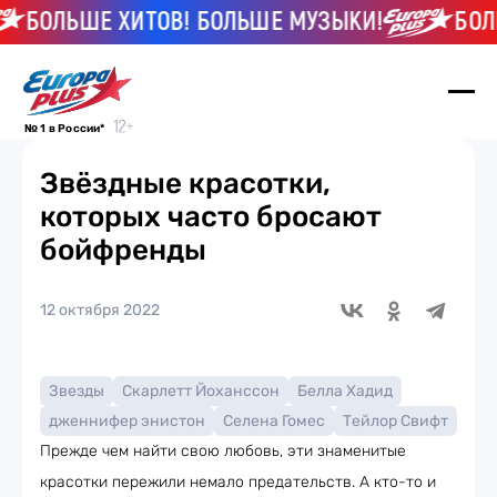
ЛЬШЕ ХИТОВ! БОЛЬШЕ МУЗЫКИ!
БОЛЬШЕ 
№ 1 в России*
Звёздные красотки,
которых часто бросают
бойфренды
12 октября 2022
Звезды
Скарлетт Йоханссон
Белла Хадид
дженнифер энистон
Селена Гомес
Тейлор Свифт
Прежде чем найти свою любовь, эти знаменитые
красотки пережили немало предательств. А кто-то и