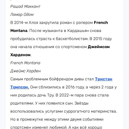
Рашад Маккант
Ламар Одом
В 2014-м Хлоя закрутила роман с рэпером
French
Montana
. После музыканта в Кардашьян снова
пробудилась страсть к баскетболистам. В 2015 году
она начала отношения со спортсменом
Джеймсом
Харденом
.
French Montana
Джеймс Харден
Самым проблемным бойфрендом дивы стал
Тристан
Томпсон
.
Они сблизились в 2016 году, а через 2 года у
них родилась дочь Тру. В 2022-м пара снова стала
родителями. У них появился сын. Звёзды
воспользовались услугами суррогатного материнства.
Но в промежутке между этими двумя событиями
спортсмен изменял любимой. А как всё хорошо