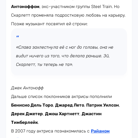
Антоноффом
, экс-участником группы Steel Train. Но
Скарлетт променяла подростковую любовь на карьеру.
Позже музыкант посвятил ей строки:
«Слава захлестнула её с ног до головы, она не
видит ничего из того, что делала раньше. Эй,
Скарлетт, ты теперь не та».
Джек Антонофф
Дальше список поклонников актрисы пополнили
Бенисио Дель Торо
,
Джаред Лето
,
Патрик Уилсон
,
Дерек Джетер
,
Джош Хартнетт
,
Джастин
Тимберлейк
.
В 2007 году актриса познакомилась с
Райаном