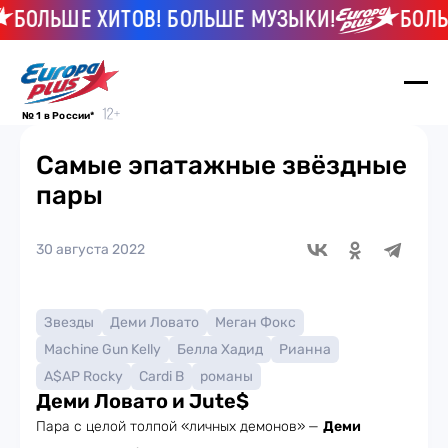
БОЛЬШЕ ХИТОВ! БОЛЬШЕ МУЗЫКИ!
БОЛЬШЕ
№ 1 в России*
Самые эпатажные звёздные
пары
30 августа 2022
Звезды
Деми Ловато
Меган Фокс
Machine Gun Kelly
Белла Хадид
Рианна
A$AP Rocky
Cardi B
романы
Деми Ловато и Jute$
Пара с целой толпой «личных демонов»
—
Деми