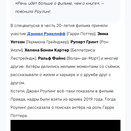
«Речь идёт больше о фильме, чем о книге», —
пояснила Роулинг.
В спецвыпуске в честь 20-летия фильма приняли
участие
Дэниел
Рэдклифф
(Гарри Поттер),
Эмма
Уотсон
(Гермиона Грейнджер),
Руперт Гринт
(Рон
Уизли),
Хелена Бонем Картер
(Беллатриса
Лестрейндж),
Ральф Файнс
(Волан-де-Морт) и многие
другие. Актёры делились милыми моментами со съёмок,
рассказывали о жизни и карьере и о дружбе друг с
другом.
Кстати, Джоан Роулинг всё-таки показали в фильме.
Правда, кадры были взяты из архива 2019 года. Тогда
Роулинг рассказала о поисках актёра на роль Гарри
Поттера.