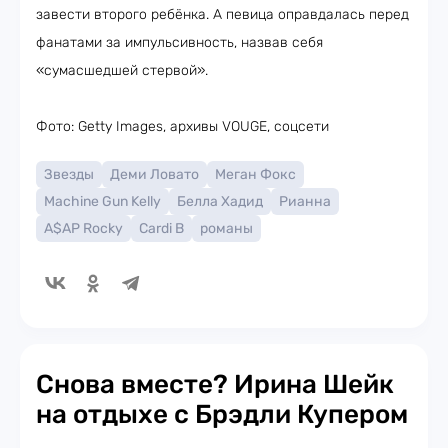
завести второго ребёнка. А певица оправдалась перед
фанатами за импульсивность, назвав себя
«сумасшедшей стервой».
Фото: Getty Images, архивы VOUGE, соцсети
Звезды
Деми Ловато
Меган Фокс
Machine Gun Kelly
Белла Хадид
Рианна
A$AP Rocky
Cardi B
романы
Снова вместе? Ирина Шейк
на отдыхе с Брэдли Купером