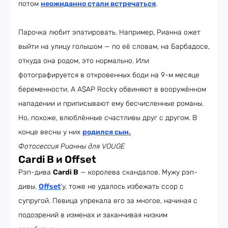
потом
неожиданно стали встречаться
.
Парочка любит эпатировать. Например, Рианна ожет
выйти на улицу голышом — по её словам, на Барбадосе,
откуда она родом, это нормально. Или
фотографируется в откровенных боди на 9-м месяце
беременности. А A$AP Rocky обвиняют в вооружённом
нападении и приписывают ему бесчисленные романы.
Но, похоже, влюблённые счастливы друг с другом. В
конце весны у них
родился сын.
Фотосессия Рианны для VOUGE
Cardi B и Offset
Рэп-дива
Cardi B
— королева скандалов. Мужу рэп-
дивы,
Offset
’у, тоже не удалось избежать ссор с
супругой. Певица упрекала его за многое, начиная с
подозрений в изменах и заканчивая низким