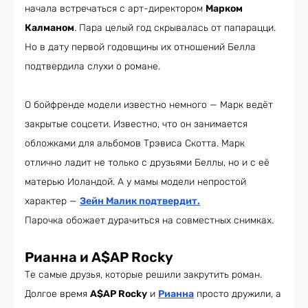
начала встречаться с арт-директором
Марком
Калманом
. Пара целый год скрывалась от папарацци.
Но в дату первой годовщины их отношений Белла
подтвердила слухи о романе.
О бойфренде модели известно немного — Марк ведёт
закрытые соцсети. Известно, что он занимается
обложками для альбомов Трэвиса Скотта. Марк
отлично ладит не только с друзьями Беллы, но и с её
матерью Иоландой. А у мамы модели непростой
характер —
Зейн Малик подтвердит.
Парочка обожает дурачиться на совместных снимках.
Рианна и A$AP Rocky
Те самые друзья, которые решили закрутить роман.
Долгое время
A$AP Rocky
и
Рианна
просто дружили, а