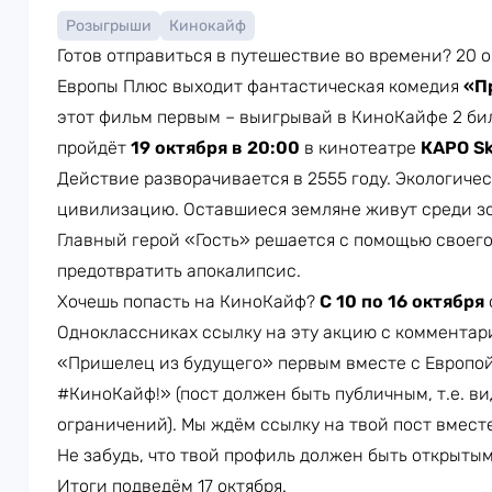
Розыгрыши
Кинокайф
Готов отправиться в путешествие во времени? 20 
Европы Плюс выходит фантастическая комедия
«П
этот фильм первым – выигрывай в КиноКайфе 2 би
пройдёт
19 октября в 20:00
в кинотеатре
КАРО Sk
Действие разворачивается в 2555 году. Экологиче
цивилизацию. Оставшиеся земляне живут среди зо
Главный герой «Гость» решается с помощью своего 
предотвратить апокалипсис.
Хочешь попасть на КиноКайф?
С 10 по 16 октября
Одноклассниках ссылку на эту акцию с комментар
«Пришелец из будущего» первым вместе с Европой
#КиноКайф!» (пост должен быть публичным, т.е. в
ограничений). Мы ждём ссылку на твой пост вмест
Не забудь, что твой профиль должен быть открытым
Итоги подведём 17 октября.