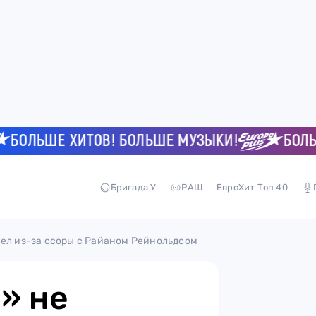
ЛЬШЕ ХИТОВ! БОЛЬШЕ МУЗЫКИ!
БОЛЬШЕ 
Бригада У
РАШ
ЕвроХит Топ 40
вел из-за ссоры с Райаном Рейнольдсом
» не