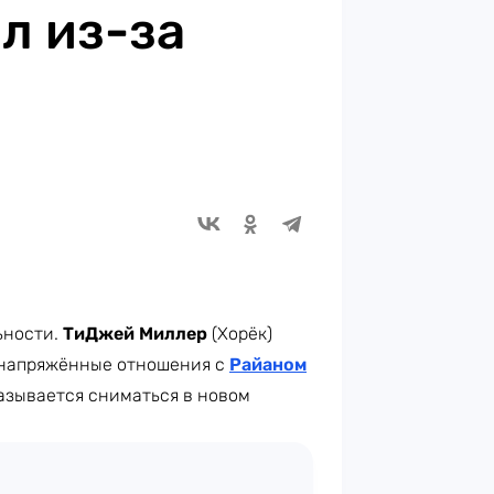
л из-за
ьности.
ТиДжей Миллер
(Хорёк)
 напряжённые отношения с
Райаном
казывается сниматься в новом