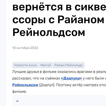
вернётся в сикве
ссоры с Райаном
Рейнольдсом
10 октября 2022
Новости кино
Marvel
Райан Рейнольдс
Лучшие друзья в фильме оказались врагами в реал
рассказал, что на съёмках
«Дэдпула»
у него были
Рейнольдсом
(Дэдпул). Поэтому актёр наотрез от
фильме.