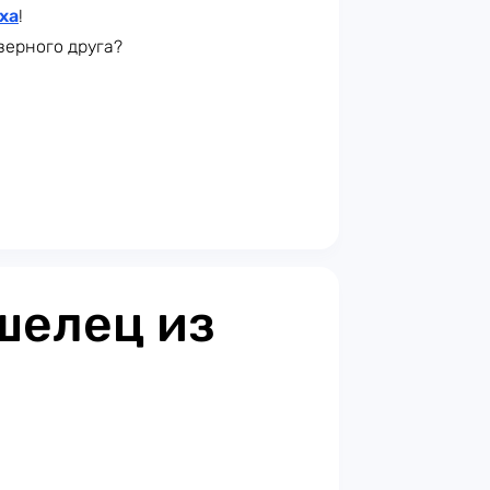
ха
!
верного друга?
шелец из