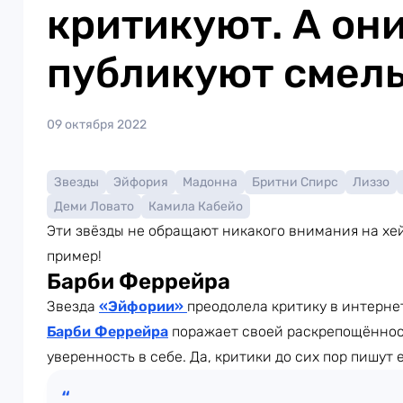
критикуют. А они
публикуют смел
09 октября 2022
Звезды
Эйфория
Мадонна
Бритни Спирс
Лиззо
Деми Ловато
Камила Кабейо
Эти звёзды не обращают никакого внимания на хей
пример!
Барби Феррейра
Звезда
«Эйфории»
преодолела критику в интерне
Барби Феррейра
поражает своей раскрепощённос
уверенность в себе. Да, критики до сих пор пишут 