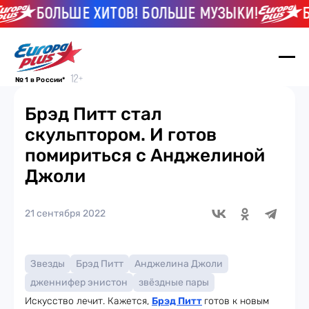
БОЛЬШЕ ХИТОВ! БОЛЬШЕ МУЗЫКИ!
БОЛ
№ 1 в России*
Брэд Питт стал
скульптором. И готов
помириться с Анджелиной
Джоли
21 сентября 2022
Звезды
Брэд Питт
Анджелина Джоли
дженнифер энистон
звёздные пары
Искусство лечит. Кажется,
Брэд Питт
готов к новым