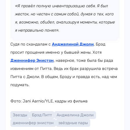
«Я провёл полную инвентаризацию себя. Я был
жесток, но честен с самим собой, думая о тех, кого
я, возможно, обидел, анализируя моменты, которые
я неправильно понял».
Судя по скандалам с
Анджелиной Джоли
, Брэд
просит прощения именно у бывшей жены. Хотя
Дженнифер Энистон
, наверное, тоже была бы рада
извинениям от Питта. Ведь их брак разрушила встреча
Питта с Джоли. В общем, Брэду и правда есть, над чем
подумать.
Фото: Jani Aarnio/YLE, кадры из фильма
Звезды
Брэд Питт
Анджелина Джоли
дженнифер энистон
звёздные пары