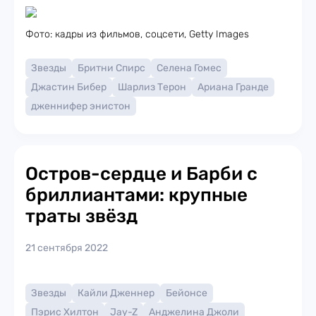
Фото: кадры из фильмов, соцсети, Getty Images
Звезды
Бритни Спирс
Селена Гомес
Джастин Бибер
Шарлиз Терон
Ариана Гранде
дженнифер энистон
Остров-сердце и Барби с
бриллиантами: крупные
траты звёзд
21 сентября 2022
Звезды
Кайли Дженнер
Бейонсе
Пэрис Хилтон
Jay-Z
Анджелина Джоли