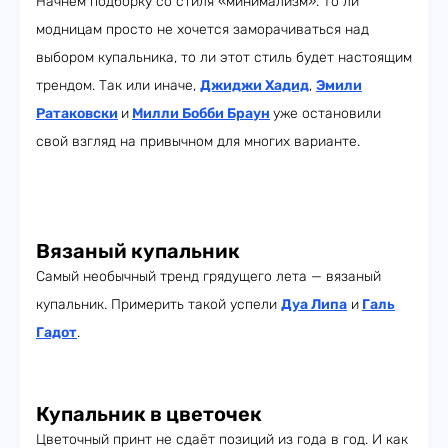
Начнём подборку со стиля «минимализм». То ли
модницам просто не хочется заморачиваться над
выбором купальника, то ли этот стиль будет настоящим
трендом. Так или иначе,
Джиджи Хадид
,
Эмили
Ратаковски
и
Милли Бобби Браун
уже остановили
свой взгляд на привычном для многих варианте.
Вязаный купальник
Самый необычный тренд грядущего лета — вязаный
купальник. Примерить такой успели
Дуа Липа
и
Галь
Гадот
.
Купальник в цветочек
Цветочный принт не сдаёт позиций из года в год. И как