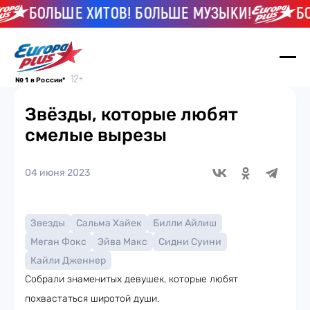
БОЛЬШЕ ХИТОВ! БОЛЬШЕ МУЗЫКИ!
БОЛЬ
№ 1 в России*
Звёзды, которые любят
смелые вырезы
04 июня 2023
Звезды
Сальма Хайек
Билли Айлиш
Меган Фокс
Эйва Макс
Сидни Суини
Кайли Дженнер
Собрали знаменитых девушек, которые любят
похвастаться широтой души.