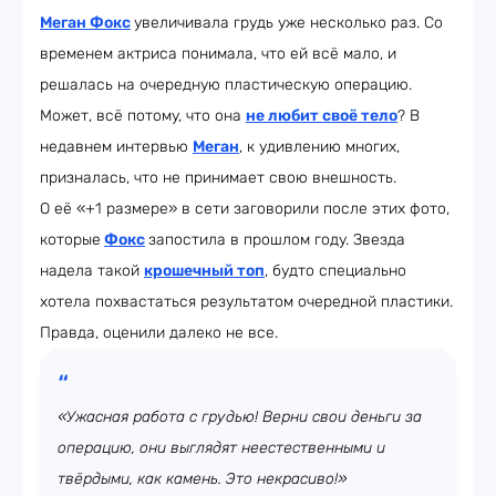
Меган Фокс
увеличивала грудь уже несколько раз. Со
временем актриса понимала, что ей всё мало, и
решалась на очередную пластическую операцию.
Может, всё потому, что она
не любит своё тело
? В
недавнем интервью
Меган
, к удивлению многих,
призналась, что не принимает свою внешность.
О её «+1 размере» в сети заговорили после этих фото,
которые
Фокс
запостила в прошлом году. Звезда
надела такой
крошечный топ
, будто специально
хотела похвастаться результатом очередной пластики.
Правда, оценили далеко не все.
«Ужасная работа с грудью! Верни свои деньги за
операцию, они выглядят неестественными и
твёрдыми, как камень. Это некрасиво!»