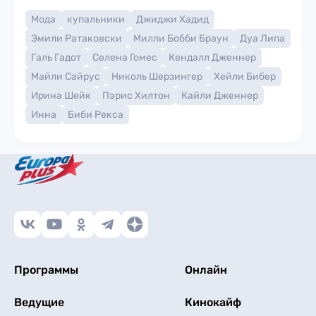
Мода
купальники
Джиджи Хадид
Эмили Ратаковски
Милли Бобби Браун
Дуа Липа
Галь Гадот
Селена Гомес
Кендалл Дженнер
Майли Сайрус
Николь Шерзингер
Хейли Бибер
Ирина Шейк
Пэрис Хилтон
Кайли Дженнер
Инна
Биби Рекса
Программы
Онлайн
Ведущие
Кинокайф