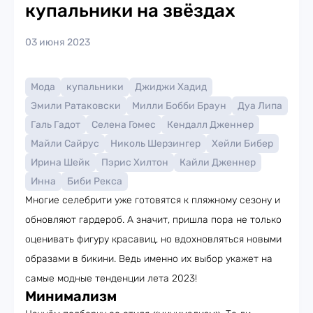
купальники на звёздах
03 июня 2023
Мода
купальники
Джиджи Хадид
Эмили Ратаковски
Милли Бобби Браун
Дуа Липа
Галь Гадот
Селена Гомес
Кендалл Дженнер
Майли Сайрус
Николь Шерзингер
Хейли Бибер
Ирина Шейк
Пэрис Хилтон
Кайли Дженнер
Инна
Биби Рекса
Многие селебрити уже готовятся к пляжному сезону и
обновляют гардероб. А значит, пришла пора не только
оценивать фигуру красавиц, но вдохновляться новыми
образами в бикини. Ведь именно их выбор укажет на
самые модные тенденции лета 2023!
Минимализм