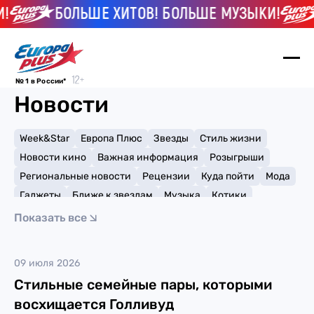
БОЛЬШЕ ХИТОВ! БОЛЬШЕ МУЗЫКИ!
№ 1 в России*
Новости
Week&Star
Европа Плюс
Звезды
Стиль жизни
Новости кино
Важная информация
Розыгрыши
Региональные новости
Рецензии
Куда пойти
Мода
Гаджеты
Ближе к звездам
Музыка
Котики
Мемы и тренды
Факты и списки
Премии
Показать все
Путешествия
Рейтинги
Игры
Сальма Хайек
09 июля 2026
Стильные семейные пары, которыми
восхищается Голливуд