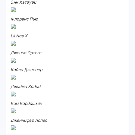
Энн Хэтэуэй
Флоренс Пью
Lil Nas X
Дженна Ортега
Кайли Дженнер
Джиджи Хадид
Ким Кардашьян
Дженнифер Лопес