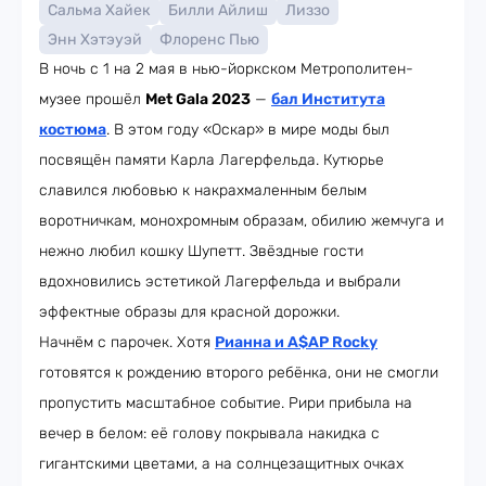
Сальма Хайек
Билли Айлиш
Лиззо
Энн Хэтэуэй
Флоренс Пью
В ночь с 1 на 2 мая в нью-йоркском Метрополитен-
музее прошёл
Met Gala 2023
—
бал Института
костюма
. В этом году «Оскар» в мире моды был
посвящён памяти Карла Лагерфельда. Кутюрье
славился любовью к накрахмаленным белым
воротничкам, монохромным образам, обилию жемчуга и
нежно любил кошку Шупетт. Звёздные гости
вдохновились эстетикой Лагерфельда и выбрали
эффектные образы для красной дорожки.
Начнём с парочек. Хотя
Рианна и A$AP Rocky
готовятся к рождению второго ребёнка, они не смогли
пропустить масштабное событие. Рири прибыла на
вечер в белом: её голову покрывала накидка с
гигантскими цветами, а на солнцезащитных очках