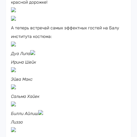
красной дорожке!
А теперь встречай самых эффектных гостей на Балу
института костюма:
Дуа Липа
Ирина Шейк
Эйва Макс
Сальма Хайек
Билли Айлиш
Лиззо