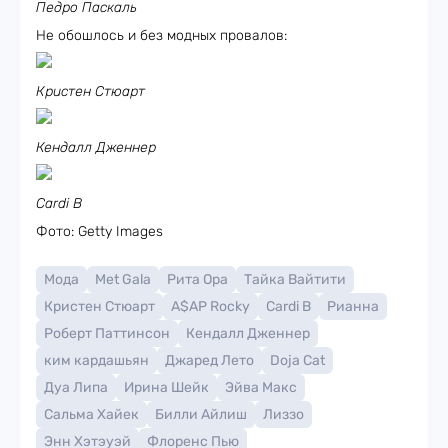
Педро Паскаль
Не обошлось и без модных провалов:
Кристен Стюарт
Кендалл Дженнер
Cardi B
Фото: Getty Images
Мода
Met Gala
Рита Ора
Тайка Вайтити
Кристен Стюарт
A$AP Rocky
Cardi B
Рианна
Роберт Паттинсон
Кендалл Дженнер
ким кардашьян
Джаред Лето
Doja Cat
Дуа Липа
Ирина Шейк
Эйва Макс
Сальма Хайек
Билли Айлиш
Лиззо
Энн Хэтэуэй
Флоренс Пью