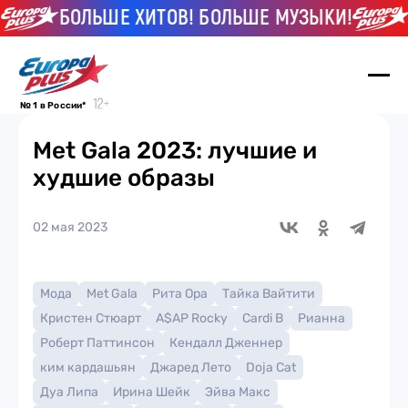
БОЛЬШЕ ХИТОВ! БОЛЬШЕ МУЗЫКИ!
Б
№ 1 в России*
Met Gala 2023: лучшие и
худшие образы
02 мая 2023
Мода
Met Gala
Рита Ора
Тайка Вайтити
Кристен Стюарт
A$AP Rocky
Cardi B
Рианна
Роберт Паттинсон
Кендалл Дженнер
ким кардашьян
Джаред Лето
Doja Cat
Дуа Липа
Ирина Шейк
Эйва Макс