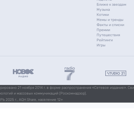
Ближе к звездам
Музыка
Котики
Мемы и тренды
Факты и списки
Премии
Путешествия
Рейтинги
Игры
ировано 21 ноября 2014 г. в форме распространения «Сетевое издание». Св
нологий и массовых коммуникаций (Роскомнадзор).
Ь 2025 г., AQH Share, население 12+