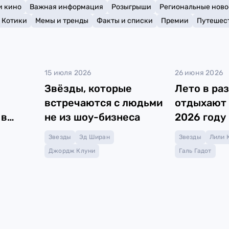
и кино
Важная информация
Розыгрыши
Региональные ново
Котики
Мемы и тренды
Факты и списки
Премии
Путешес
15 июля 2026
26 июня 2026
Звёзды, которые
Лето в раз
встречаются с людьми
отдыхают 
 в
не из шоу-бизнеса
2026 году
Звезды
Эд Ширан
Звезды
Лили 
Джордж Клуни
Галь Гадот