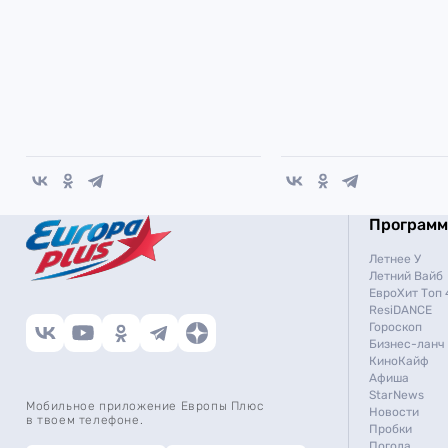
Програм
Летнее У
Летний Вайб
ЕвроХит Топ 
ResiDANCE
Гороскоп
Бизнес-ланч
КиноКайф
Афиша
StarNews
Мобильное приложение Европы Плюс
Новости
в твоем телефоне.
Пробки
Погода