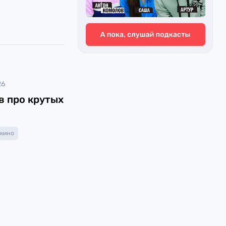
26
в про крутых
кино