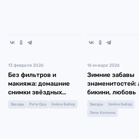
13 февраля 2026
16 января 2026
Без фильтров и
Зимние забавы
макияжа: домашние
знаменитостей:
снимки звёздных
бикини, любовь
девушек
Звезды
Рита Ора
Хейли Бибер
Звезды
Хейли Бибер
Лили Коллинз