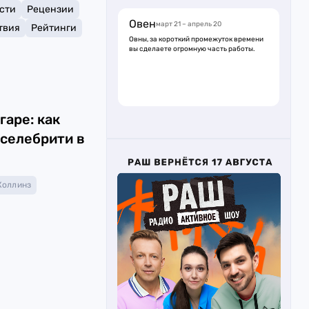
сти
Рецензии
Овен
март 21 – апрель 20
твия
Рейтинги
Овны, за короткий промежуток времени
вы сделаете огромную часть работы.
гаре: как
селебрити в
Коллинз