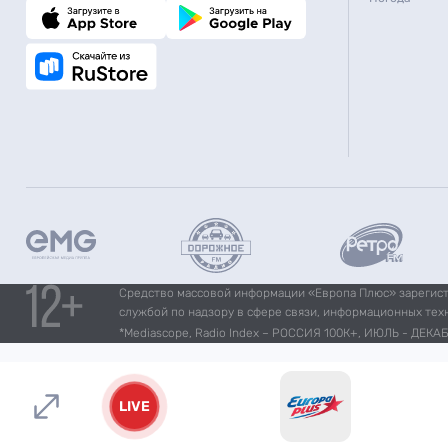
Средство массовой информации «Европа Плюс» зарегистр
службой по надзору в сфере связи, информационных тех
*Mediascope, Radio Index – РОССИЯ 100К+, ИЮЛЬ - ДЕКАБР
LIVE