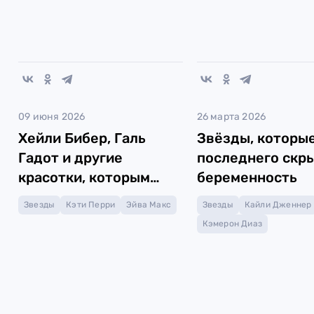
09 июня 2026
26 марта 2026
Хейли Бибер, Галь
Звёзды, которые
Гадот и другие
последнего скр
красотки, которым
беременность
идёт красный
Звезды
Кэти Перри
Эйва Макс
Звезды
Кайли Дженнер
Кэмерон Диаз