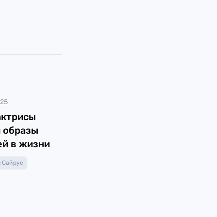
025
актрисы
 образы
й в жизни
 Сайрус