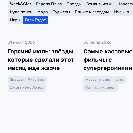
Week&Star
Европа Плюс
Звезды
Стиль жизни
Новост
Куда пойти
Мода
Гаджеты
Ближе к звездам
Музыка
Игры
Галь Гадот
31 июля 2026
30 июля 2026
Горячий июль: звёзды,
Самые кассовые
которые сделали этот
фильмы с
месяц ещё жарче
супергероинями
главной роли
Звезды
Рита Ора
Новости кино
кино
Дженнифер Лопес
Капитан Марвел