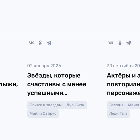
02 января 2026
30 сентября 2
Звёзды, которые
Актёры и 
 лыжи,
счастливы с менее
повторили
успешными
персонаже
бойфрендами
Ближе к звездам
Дуа Липа
Звезды
Майли
Майли Сайрус
Леди Гага