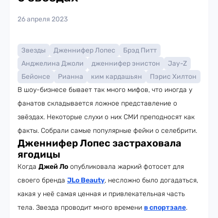
26 апреля 2023
Звезды
Дженнифер Лопес
Брэд Питт
Анджелина Джоли
дженнифер энистон
Jay-Z
Бейонсе
Рианна
ким кардашьян
Пэрис Хилтон
В шоу-бизнесе бывает так много мифов, что иногда у
фанатов складывается ложное представление о
звёздах. Некоторые слухи о них СМИ преподносят как
факты. Собрали самые популярные фейки о селебрити.
Дженнифер Лопес застраховала
ягодицы
Когда
Джей Ло
опубликовала жаркий фотосет для
своего бренда
JLo Beauty
, несложно было догадаться,
какая у неё самая ценная и привлекательная часть
тела. Звезда проводит много времени
в спортзале
.