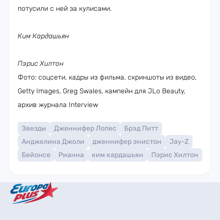
потусили с ней за кулисами.
Ким Кардашьян
Пэрис Хилтон
Фото: соцсети, кадры из фильма, скриншоты из видео,
Getty Images, Greg Swales, кампейн для JLo Beauty,
архив журнала Interview
Звезды
Дженнифер Лопес
Брэд Питт
Анджелина Джоли
дженнифер энистон
Jay-Z
Бейонсе
Рианна
ким кардашьян
Пэрис Хилтон