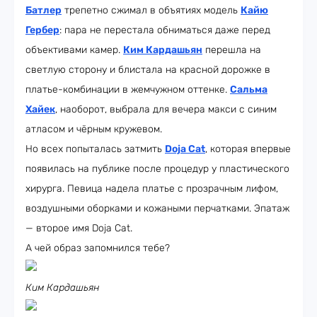
Батлер
трепетно сжимал в объятиях модель
Кайю
Гербер
: пара не перестала обниматься даже перед
объективами камер.
Ким Кардашьян
перешла на
светлую сторону и блистала на красной дорожке в
платье-комбинации в жемчужном оттенке.
Сальма
Хайек
, наоборот, выбрала для вечера макси с синим
атласом и чёрным кружевом.
Но всех попыталась затмить
Doja Cat
, которая впервые
появилась на публике после процедур у пластического
хирурга. Певица надела платье с прозрачным лифом,
воздушными оборками и кожаными перчатками. Эпатаж
— второе имя Doja Cat.
А чей образ запомнился тебе?
Ким Кардашьян