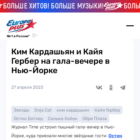
ЬШЕ ХИТОВ! БОЛЬШЕ МУЗЫКИ!
БОЛЬШЕ Х
№ 1 в России*
Ким Кардашьян и Кайя
Гербер на гала-вечере в
Нью-Йорке
27 апреля 2023
Звезды
Doja Cat
ким кардашьян
Кайя Гербер
Остин Батлер
Сальма Хайек
Обри Плаза
Журнал Time устроил пышный гала-вечер в Нью-
Йорке, куда приехали многие звёздные гости.
Остин