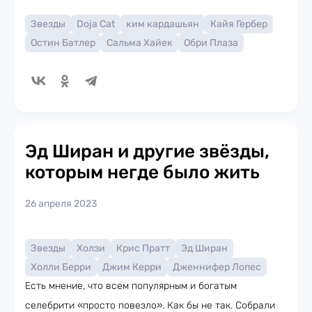
Звезды
Doja Cat
ким кардашьян
Кайя Гербер
Остин Батлер
Сальма Хайек
Обри Плаза
Эд Ширан и другие звёзды,
которым негде было жить
26 апреля 2023
Звезды
Холзи
Крис Пратт
Эд Ширан
Холли Берри
Джим Керри
Дженнифер Лопес
Есть мнение, что всем популярным и богатым
селебрити «просто повезло». Как бы не так. Собрали