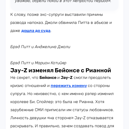
уважаю, обрели покой в этот непростой период».
К слову, позже экс-супруги выставили причины
развода напоказ. Джоли обвинила Питта в абьюзе и
даже
дошла до суда
.
Брэд Питт и Анджелина Джоли
Брэд Питт и Марион Котийяр
Jay-Z изменял Бейонсе с Рианной
Не секрет, что
Бейонсе
и
Jay-Z
смогли преодолеть
кризис отношений и
пережить измену
со стороны
супруга. Но неизвестно, с кем именно рэпер изменил
королеве Би. Спойлер: это была не Рианна. Хотя
зарубежные СМИ приписали им статусы любовников.
Личность девушки «на стороне» Jay-Z отказывается
раскрывать. И правильно, зачем создавать повод для