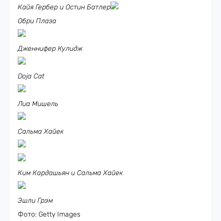
Кайя Гербер и Остин Батлер
Обри Плаза
Дженнифер Кулидж
Doja Cat
Лиа Мишель
Сальма Хайек
Ким Кардашьян и Сальма Хайек
Эшли Грэм
Фото: Getty Images