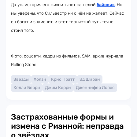
Да уж, история его жизни тянет на целый
байопик
. Но
мы уверены, что Сильвестр ни о чём не жалеет. Сейчас
он богат и знаменит, и этот тернистый путь точно
стоил того.
Фото: соцсети, кадры из фильмов, SAM, архив журнала
Rolling Stone
Звезды
Холзи
Крис Пратт
Эд Ширан
Холли Берри
Джим Керри
Дженнифер Лопес
Застрахованные формы и
измена с Рианной: неправда
о звёздах