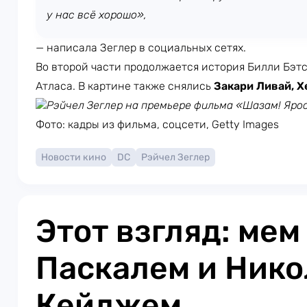
у нас всё хорошо»,
— написала Зеглер в социальных сетях.
Во второй части продолжается история Билли Бэтс
Атласа. В картине также снялись
Закари Ливай, 
Рэйчел Зеглер на премьере фильма «Шазам! Яро
Фото: кадры из фильма, соцсети, Getty Images
Новости кино
DC
Рэйчел Зеглер
Этот взгляд: мем
Паскалем и Ник
Кейджем