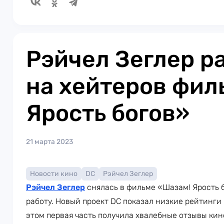
Рэйчел Зеглер р
на хейтеров фил
Ярость богов»
21 марта 2023
Новости кино
DC
Рэйчел Зеглер
Рэйчел Зеглер
снялась в фильме «Шазам! Ярость б
работу. Новый проект DC показал низкие рейтинги 
этом первая часть получила хвалебные отзывы кин