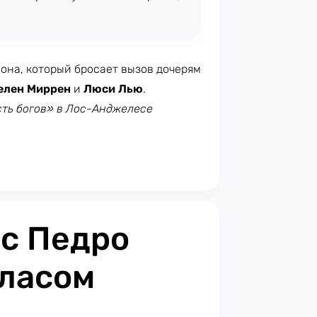
она, который бросает вызов дочерям
Хелен Миррен
и
Люси Лью
.
сть богов» в Лос-Анджелесе
 с Педро
оласом