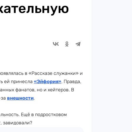
кательную
появлялась в «Рассказе служанки» и
ть ей принесла
«Эйфория»
. Правда,
анных фанатов, но и хейтеров. В
-за
внешности
.
альность. Ещё в подростковом
, завидовали?