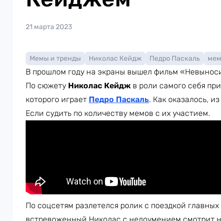
21 марта 2023
Мемы и тренды
Николас Кейдж
Педро Паскаль
ме
В прошлом году на экраны вышел фильм «Невыноси
По сюжету
Николас Кейдж
в роли самого себя при
которого играет
Педро Паскаль
. Как оказалось, и
Если судить по количеству мемов с их участием.
По соцсетям разлетелся ролик с поездкой главных
встревоженный Николас с недоумением смотрит на