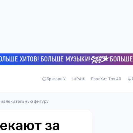
Е ХИТОВ! БОЛЬШЕ МУЗЫКИ!
БОЛЬШЕ ХИТ
Бригада У
РАШ
ЕвроХит Топ 40
ривлекательную фигуру
екают за