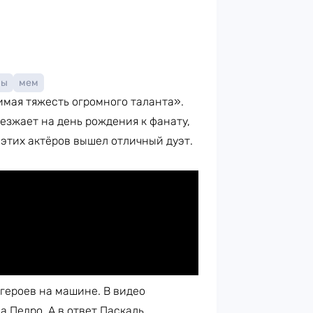
мы
мем
мая тяжесть огромного таланта».
езжает на день рождения к фанату,
з этих актёров вышел отличный дуэт.
 героев на машине. В видео
 Педро. А в ответ Паскаль