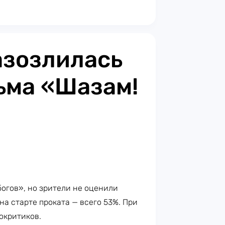
азозлилась
ьма «Шазам!
огов», но зрители не оценили
на старте проката — всего 53%. При
окритиков.