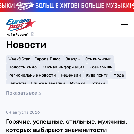
ЫКИ!
БОЛЬШЕ ХИТОВ! БОЛЬШЕ МУЗЫКИ!
№ 1 в России*
Новости
Week&Star
Европа Плюс
Звезды
Стиль жизни
Новости кино
Важная информация
Розыгрыши
Региональные новости
Рецензии
Куда пойти
Мода
Гаджеты
Ближе к звездам
Музыка
Котики
Мемы и тренды
Факты и списки
Премии
Показать все
Путешествия
Рейтинги
Игры
Николь Шерзингер
04 августа 2026
Горячие, успешные, стильные: мужчины,
которых выбирают знаменитости