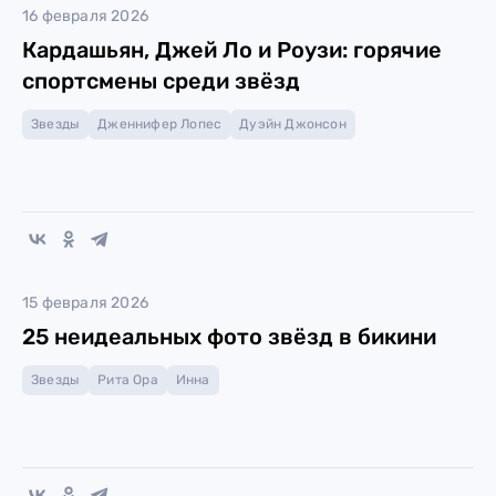
16 февраля 2026
Кардашьян, Джей Ло и Роузи: горячие
спортсмены среди звёзд
Звезды
Дженнифер Лопес
Дуэйн Джонсон
15 февраля 2026
25 неидеальных фото звёзд в бикини
Звезды
Рита Ора
Инна