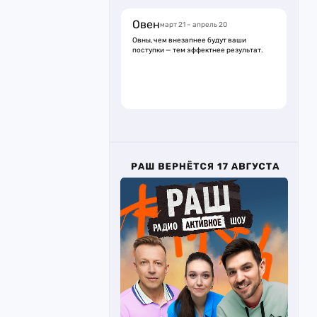
Овен
март 21 – апрель 20
Овны, чем внезапнее будут ваши
поступки — тем эффектнее результат.