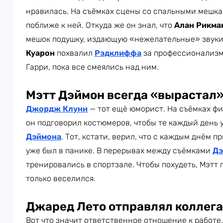
нравилась. На съёмках сцены со спальными мешк
поближе к ней. Откуда же он знал, что
Алан Рикма
мешок подушку, издающую «нежелательные» звук
Куарон
похвалил
Рэдклиффа
за профессионализм
Гарри, пока все смеялись над ним.
Мэтт Дэймон всегда «вырастал»
Джордж Клуни
— тот ещё юморист. На съёмках ф
он подговорил костюмеров, чтобы те каждый день
Дэймона
. Тот, кстати, верил, что с каждым днём п
уже был в панике. В перерывах между съёмками
Дэ
тренировались в спортзале. Чтобы похудеть, Мэтт 
только веселился.
Джаред Лето отправлял коллег
Вот что значит ответственное отношение к работе