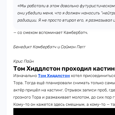
«Мы работали в этом довольно футуристическом
они убедили меня, что я должен наносить “нейтр
радиации. Я не просто втирал его, я размазывал
— со смехом вспоминает Камбербэтч.
Бенедикт Камбербэтч и Саймон Пегг
Крис Пайн
Том Хиддлстон проходил кастинг
Изначально
Том Хиддлстон
хотел присоединитьс
Тора. Тогда ещё планировали снимать только самы
актёр пришёл на кастинг. Отрывок записи проб, гд
грозного Тора и размахивает молотом, до сих пор г
Кому-то он кажется здесь смешным, а кому-то — т