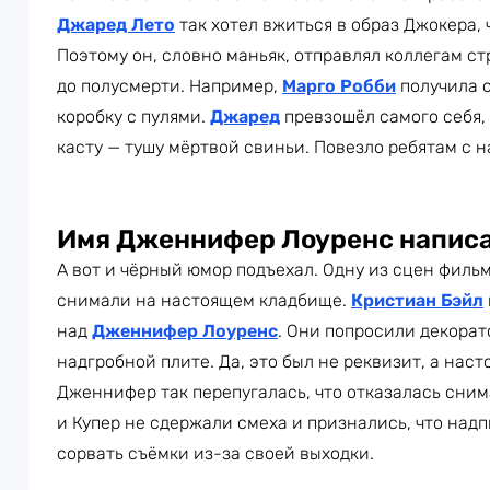
Джаред Лето
так хотел вжиться в образ Джокера, 
Поэтому он, словно маньяк, отправлял коллегам ст
до полусмерти. Например,
Марго Робби
получила о
коробку с пулями.
Джаред
превзошёл самого себя,
касту — тушу мёртвой свиньи. Повезло ребятам с 
Имя Дженнифер Лоуренс написа
А вот и чёрный юмор подъехал. Одну из сцен филь
снимали на настоящем кладбище.
Кристиан Бэйл
над
Дженнифер Лоуренс
. Они попросили декорат
надгробной плите. Да, это был не реквизит, а нас
Дженнифер так перепугалась, что отказалась снима
и Купер не сдержали смеха и признались, что над
сорвать съёмки из-за своей выходки.