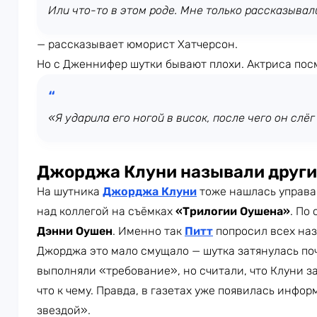
Или что-то в этом роде. Мне только рассказывали
— рассказывает юморист Хатчерсон.
Но с Дженнифер шутки бывают плохи. Актриса пос
«Я ударила его ногой в висок, после чего он слё
Джорджа Клуни называли друг
На шутника
Джорджа Клуни
тоже нашлась управа
над коллегой на съёмках
«Трилогии Оушена»
. По
Дэнни Оушен
. Именно так
Питт
попросил всех назы
Джорджа это мало смущало — шутка затянулась почт
выполняли «требование», но считали, что Клуни з
что к чему. Правда, в газетах уже появилась инфо
звездой».