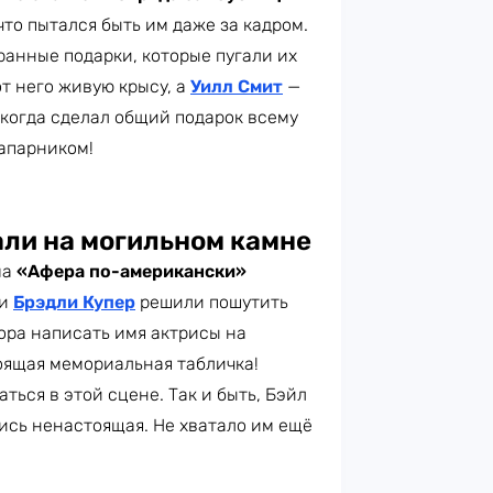
что пытался быть им даже за кадром.
ранные подарки, которые пугали их
т него живую крысу, а
Уилл Смит
—
 когда сделал общий подарок всему
напарником!
ли на могильном камне
ма
«Афера по-американски»
и
Брэдли Купер
решили пошутить
ора написать имя актрисы на
тоящая мемориальная табличка!
ться в этой сцене. Так и быть, Бэйл
пись ненастоящая. Не хватало им ещё