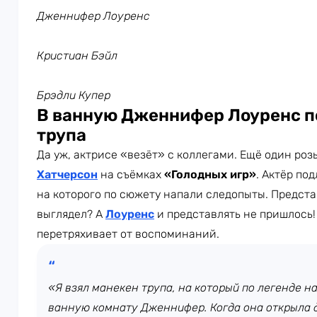
Дженнифер Лоуренс
Кристиан Бэйл
Брэдли Купер
В ванную Дженнифер Лоуренс 
трупа
Да уж, актрисе «везёт» с коллегами. Ещё один ро
Хатчерсон
на съёмках
«Голодных игр»
. Актёр по
на которого по сюжету напали следопыты. Предст
выглядел? А
Лоуренс
и представлять не пришлось! 
перетряхивает от воспоминаний.
«Я взял манекен трупа, на который по легенде н
ванную комнату Дженнифер. Когда она открыла дв