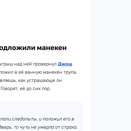
подложили манекен
зыгрыш над ней провернул
Джош
дложил в её ванную манекен трупа,
авляешь, как устрашающе он
Говорят, её до сих пор
апали следопыты, и положил его в
ерь, то чуть не умерла от страха.