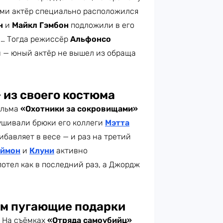
ами актёр специально расположился
н
и
Майкл Гэмбон
подложили в его
и… Тогда режиссёр
Альфонсо
 — юный актёр не вышел из обраща
 из своего костюма
ильма
«Охотники за сокровищами»
 ушивали брюки его коллеги
Мэтта
рибавляет в весе — и раз на третий
ймон
и
Клуни
активно
потел как в последний раз, а Джордж
ам пугающие подарки
. На съёмках
«Отряда самоубийц»