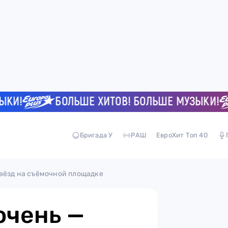
!
БОЛЬШЕ ХИТОВ! БОЛЬШЕ МУЗЫКИ!
Бригада У
РАШ
ЕвроХит Топ 40
вёзд на съёмочной площадке
очень —