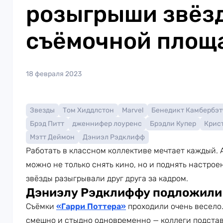
розыгрыши звёзд
съёмочной площ
18 февраля 2023
Звезды
Том Хиддлстон
Marvel
Бенедикт Камбербэт
Брэд Питт
дженнифер лоуренс
Брэдли Купер
Крис
Мэтт Деймон
Дэниэл Рэдклифф
Работать в классном коллективе мечтает каждый. А
можно не только снять кино, но и поднять настрое
звёзды разыгрывали друг друга за кадром.
Дэниэлу Рэдклиффу подложили
Съёмки
«Гарри Поттера»
проходили очень весело
смешно и стыдно одновременно — коллеги подстави