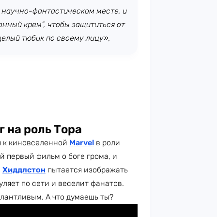
 научно-фантастическом месте, и
онный крем”, чтобы защититься от
 целый тюбик по своему лицу»,
 на роль Тора
я к киновселенной
Marvel
в роли
й первый фильм о боге грома, и
е
Хиддлстон
пытается изображать
уляет по сети и веселит фанатов.
алантливым. А что думаешь ты?