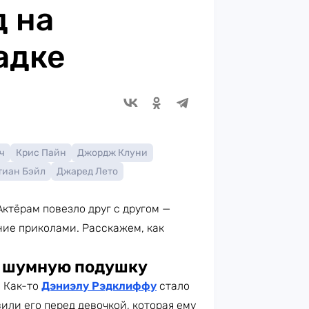
 на
адке
ч
Крис Пайн
Джордж Клуни
тиан Бэйл
Джаред Лето
ктёрам повезло друг с другом —
ние приколами. Расскажем, как
 шумную подушку
. Как-то
Дэниэлу Рэдклиффу
стало
ли его перед девочкой, которая ему