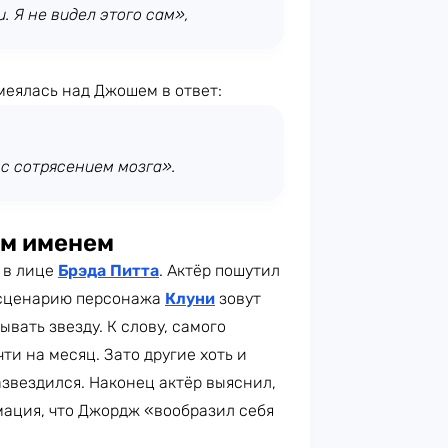
. Я не видел этого сам»,
меялась над Джошем в ответ:
г с сотрясением мозга».
им именем
 в лице
Брэда Питта
. Актёр пошутил
 сценарию персонажа
Клуни
зовут
вать звезду. К слову, самого
и на месяц. Зато другие хоть и
азвездился. Наконец актёр выяснил,
рмация, что Джордж «вообразил себя