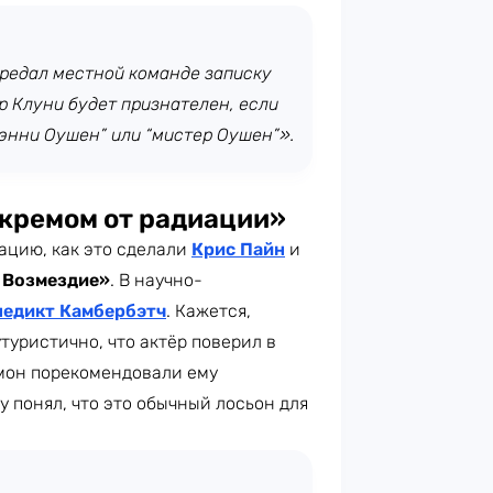
ередал местной команде записку
ер Клуни будет признателен, если
энни Оушен” или “мистер Оушен”».
«кремом от радиации»
цию, как это сделали
Крис Пайн
и
 Возмездие»
. В научно-
недикт Камбербэтч
. Кажется,
туристично, что актёр поверил в
мон порекомендовали ему
у понял, что это обычный лосьон для