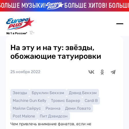
ШЕ МУЗЫКИ!
БОЛЬШЕ ХИТОВ! БОЛЬШЕ МУ
№ 1 в России*
На эту и на ту: звёзды,
обожающие татуировки
25 ноября 2022
Звезды
Бруклин Бекхэм
Дэвид Бекхэм
Machine Gun Kelly
Трэвис Баркер
Cardi B
Майли Сайрус
Рианна
Деми Ловато
Post Malone
Пит Дэвидсон
Чем привлечь внимание фанатов, если не