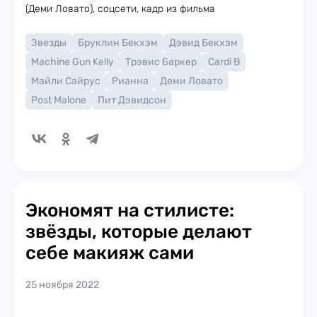
(Деми Ловато), соцсети, кадр из фильма
Звезды
Бруклин Бекхэм
Дэвид Бекхэм
Machine Gun Kelly
Трэвис Баркер
Cardi B
Майли Сайрус
Рианна
Деми Ловато
Post Malone
Пит Дэвидсон
Экономят на стилисте:
звёзды, которые делают
себе макияж сами
25 ноября 2022