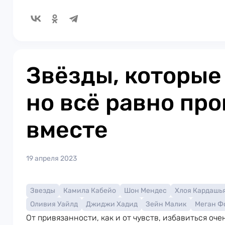
Звёзды, которые
но всё равно пр
вместе
19 апреля 2023
Звезды
Камила Кабейо
Шон Мендес
Хлоя Кардашь
Оливия Уайлд
Джиджи Хадид
Зейн Малик
Меган Ф
От привязанности, как и от чувств, избавиться оч