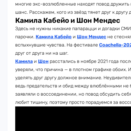
многие экс-возлюбленные находят повод дружить
шанс. Расскажем, кого из звёзд тянет друг к другу
Камила Кабейо и Шон Мендес
Здесь не нужны никакие папарацци и догадки СМИ
парочки.
Камила Кабейо
и
Шон Мендес
не стеснял
вспыхнувшие чувства. На фестивале
Coachella-20
друг от друга ни на шаг.
Камила
и
Шон
расстались в ноябре 2021 года пос
уверяли, что причина — в плотном графике обоих. 
уделять друг другу должное внимание. Неудивитель
ведь предательств и обид между влюблёнными не 
заявляли о воссоединении, но повод обсудить себя
любит тишину, поэтому просто порадуемся за вос