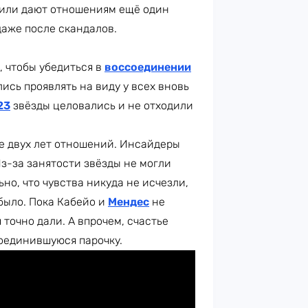
 или дают отношениям ещё один
 даже после скандалов.
, чтобы убедиться в
воссоединении
ись проявлять на виду у всех вновь
23
звёзды целовались и не отходили
ле двух лет отношений. Инсайдеры
Из-за занятости звёзды не могли
но, что чувства никуда не исчезли,
было. Пока Кабейо и
Мендес
не
 точно дали. А впрочем, счастье
соединившуюся парочку.