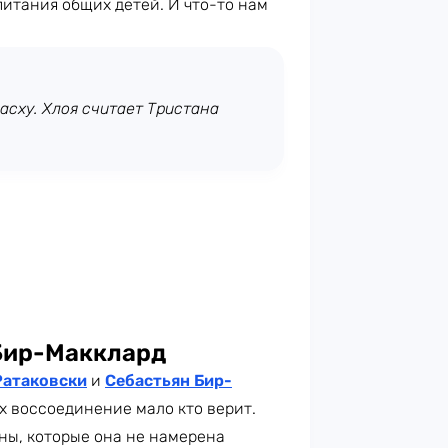
итания общих детей. И что-то нам
сху. Хлоя считает Тристана
 Бир-Макклард
Ратаковски
и
Себастьян Бир-
их воссоединение мало кто верит.
ны, которые она не намерена