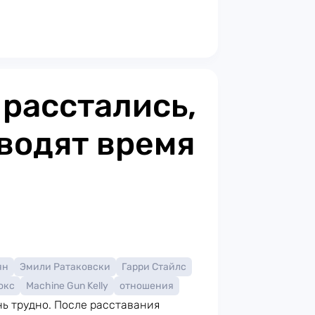
 расстались,
оводят время
ян
Эмили Ратаковски
Гарри Стайлс
окс
Machine Gun Kelly
отношения
ень трудно. После расставания