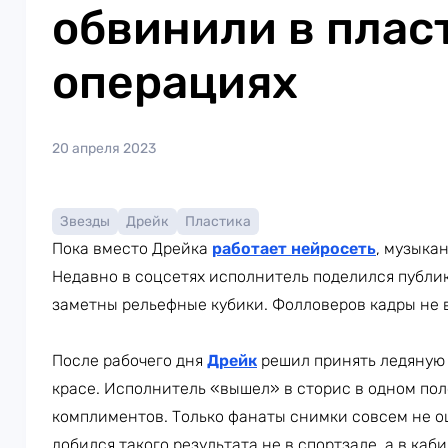
обвинили в плас
операциях
20 апреля 2023
Звезды
Дрейк
Пластика
Пока вместо Дрейка
работает нейросеть
, музыка
Недавно в соцсетях исполнитель поделился публик
заметны рельефные кубики. Фолловеров кадры не 
После рабочего дня
Дрейк
решил принять ледяную в
красе. Исполнитель «вышел» в сторис в одном пол
комплиментов. Только фанаты снимки совсем не о
добился такого результата не в спортзале, а в каб