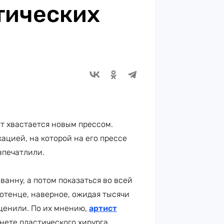
тических
нт хвастается новым прессом.
ацией, на которой на его прессе
впечатлили.
анну, а потом показаться во всей
отенце, наверное, ожидая тысячи
ценили. По их мнению,
артист
инете пластического хирурга.