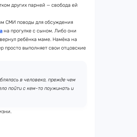
тком других парней — свобода ей
ым СМИ поводы для обсуждения
а
на прогулке с сыном. Либо они
 вернул ребёнка маме. Намёка на
ер просто выполняет свои отцовские
блялась в человека, прежде чем
ело пойти с кем-то поужинать и
изни.