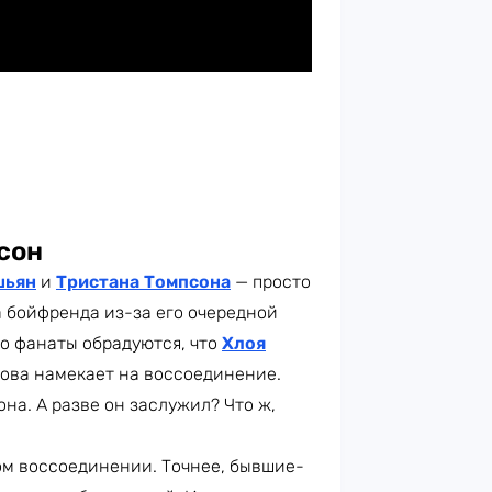
сон
шьян
и
Тристана Томпсона
— просто
а бойфренда из-за его очередной
ко фанаты обрадуются, что
Хлоя
нова намекает на воссоединение.
на. А разве он заслужил? Что ж,
ом воссоединении. Точнее, бывшие-