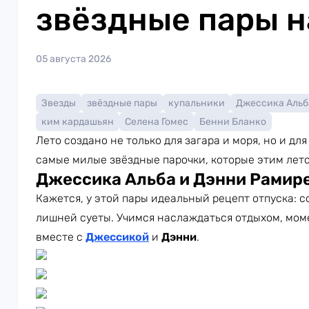
звёздные пары н
05 августа 2026
Звезды
звёздные пары
купальники
Джессика Альб
ким кардашьян
Селена Гомес
Бенни Бланко
Лето создано не только для загара и моря, но и д
самые милые звёздные парочки, которые этим лет
Джессика Альба и Дэнни Рамир
Кажется, у этой пары идеальный рецепт отпуска: с
лишней суеты. Учимся наслаждаться отдыхом, мом
вместе с
Джессикой
и
Дэнни
.