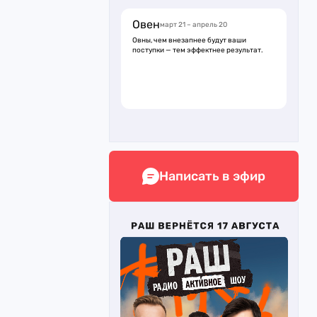
Овен
март 21 – апрель 20
Овны, чем внезапнее будут ваши
поступки — тем эффектнее результат.
Написать в эфир