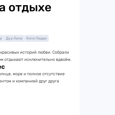
а отдыхе
а
Дуа Липа
Кэти Перри
ля красивых историй любви. Собрали
ом отдыхают исключительно вдвоём.
ес
олнце, море и полное отсутствие
ентом и компанией друг друга