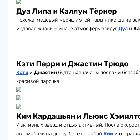
Дуа Липа и Каллум Тёрнер
Похоже, медовый месяц у этой пары никогда не зак
медовая жизнь — иначе атмосферу вокруг
Дуа
и
Ка
Кэти Перри и Джастин Трюдо
Кэти
и
Джастин
будто назначены послами беззабо
красивой парочке!
Ким Кардашьян и Льюис Хэмилт
У активных звёзд и отдых активный. После скорос
автомобиль на доску, берёт с собой
Ким
и отправля