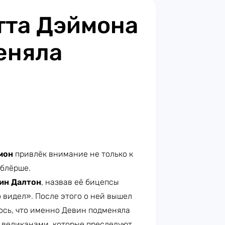
тта Дэймона
еняла
мон
привлёк внимание не только к
ублёрше.
ин Далтон
, назвав её бицепсы
 видел». После этого о ней вышел
ось, что именно Девин подменяла
 великанами, которые преследуют