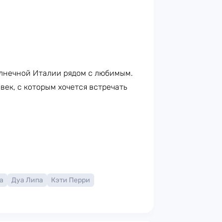
лнечной Италии рядом с любимым.
век, с которым хочется встречать
а
Дуа Липа
Кэти Перри