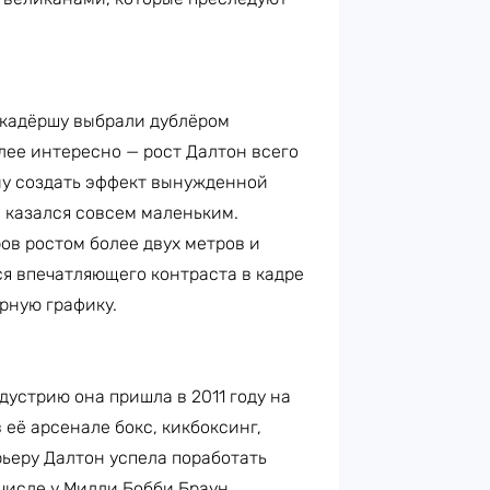
кадёршу выбрали дублёром
лее интересно — рост Далтон всего
ану создать эффект вынужденной
 казался совсем маленьким.
ов ростом более двух метров и
я впечатляющего контраста в кадре
рную графику.
дустрию она пришла в 2011 году на
 её арсенале бокс, кикбоксинг,
ьеру Далтон успела поработать
числе у Милли Бобби Браун.