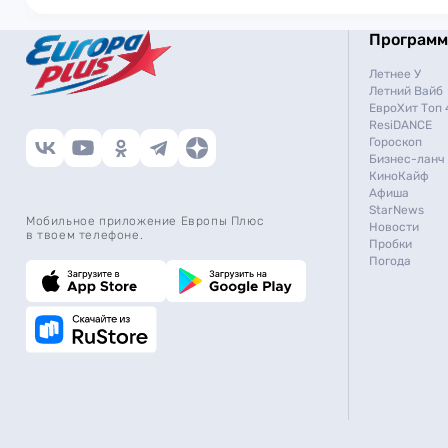
Програм
Летнее У
Летний Вайб
ЕвроХит Топ 
ResiDANCE
Гороскоп
Бизнес-ланч
КиноКайф
Афиша
StarNews
Мобильное приложение Европы Плюс
Новости
в твоем телефоне.
Пробки
Погода