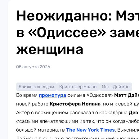
Неожиданно: Мэ
в «Одиссее» зам
женщина
05 августа 2026
Ближе к звездам
Кристофер Нолан
Мэтт Деймон
Во время
промотура
фильма «Одиссея»
Мэтт Дэй
новой работе
Кристофера Нолана
, но и к своей д
Актёр с восхищением рассказал о каскадёрше
Дев
«самыми впечатляющими из тех, что он когда-либо
большой материал в
The New York Times
. Выяснил
Дэймона в сценах с лестригонами — мифическими