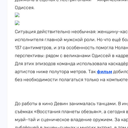
Одиссея.
Ситуация действительно необычная: женщину-кас
исполнителя главной мужской роли. Но что ещё бо
137 сантиметров, и эта особенность помогла Нол
перспективы: рядом с великанами Одиссей в кадре
Для этих эпизодов команда использовала каскадёр
артистов ниже полутора метров. Так
фильм
добилс
без необходимости полагаться только на компьюте
До работы в кино Девин занималась танцами. В ин
съёмках «Восстания планеты обезьян», а сегодня в
муай-тай и сценическое владение оружием. За кар
дублёршей в экшен-сценах у многих актрис, в том 