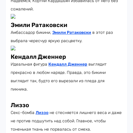
Надеемся, Кортни Кардашьян избавилась от него без
сожалений.
Эмили Ратаковски
Амбассадор бикини,
Эмили Ратаковски
в этот раз
выбрала чересчур яркую расцветку.
Кендалл Дженнер
Идеальная фигура
Кендалл Дженнер
выглядит
прекрасно в любом наряде. Правда, это бикини
выглядит так, будто его вырезали из пледа для
пикника.
Лиззо
Секс-бомба
Лиззо
не стесняется лишнего веса и даже
не против подшутить над собой. Главное, чтобы
тоненькая ткань не порвалась от смеха.