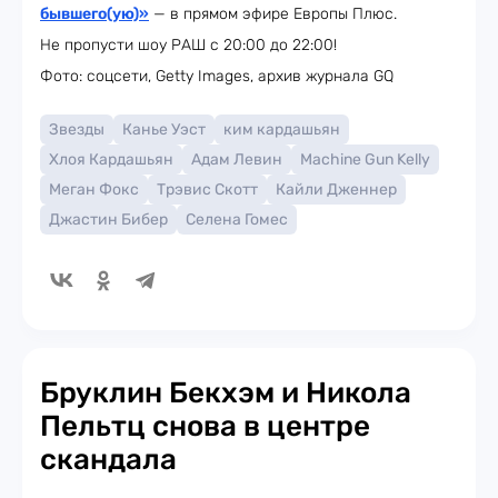
бывшего(ую)»
— в прямом эфире Европы Плюс.
Не пропусти шоу РАШ с 20:00 до 22:00!
Фото: соцсети, Getty Images, архив журнала GQ
Звезды
Канье Уэст
ким кардашьян
Хлоя Кардашьян
Адам Левин
Machine Gun Kelly
Меган Фокс
Трэвис Скотт
Кайли Дженнер
Джастин Бибер
Селена Гомес
Бруклин Бекхэм и Никола
Пельтц снова в центре
скандала