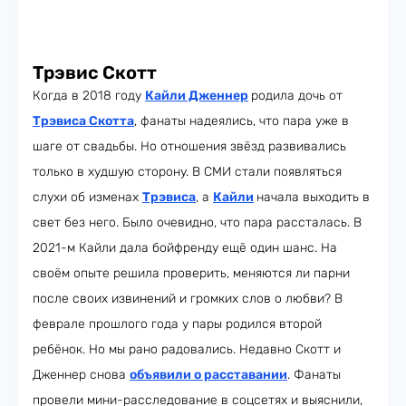
Трэвис Скотт
Когда в 2018 году
Кайли Дженнер
родила дочь от
Трэвиса Скотта
, фанаты надеялись, что пара уже в
шаге от свадьбы. Но отношения звёзд развивались
только в худшую сторону. В СМИ стали появляться
слухи об изменах
Трэвиса
, а
Кайли
начала выходить в
свет без него. Было очевидно, что пара рассталась. В
2021-м Кайли дала бойфренду ещё один шанс. На
своём опыте решила проверить, меняются ли парни
после своих извинений и громких слов о любви? В
феврале прошлого года у пары родился второй
ребёнок. Но мы рано радовались. Недавно Скотт и
Дженнер снова
объявили о расставании
. Фанаты
провели мини-расследование в соцсетях и выяснили,