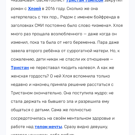
«казанова». Баскетболист
Тристан Томпсон
закрутил
роман с
Хлоей
в 2016 году. Сколько же она
натерпелась с тех пор… Рядом с именем бойфренда в
заголовках СМИ постоянно было слово «измена». Хлоя
много раз прощала возлюбленного — даже когда он
изменил, пока та была от него беременна. Пара даже
завела второго ребёнка от суррогатной матери. Но, к
сожалению, дети никак не спасли их отношения —
Тристан
не переставал «ходить налево». А как же
женская гордость? О ней Хлоя вспомнила только
недавно и наконец приняла решение расстаться с
Тристаном окончательно. Она поступила мудро: не
стала держать на бывшего зла и разрешила ему
общаться с детьми. Сама же полностью
сосредоточилась на своём ментальном здоровье и
работе над
телом мечты
. Сразу видно девушку,