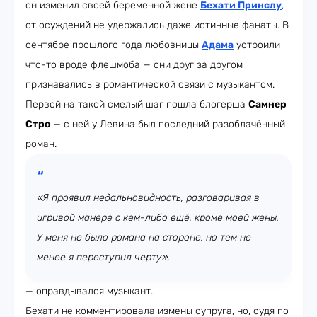
он изменил своей беременной жене
Бехати Принслу
,
от осуждений не удержались даже истинные фанаты. В
сентябре прошлого года любовницы
Адама
устроили
что-то вроде флешмоба — они друг за другом
признавались в романтической связи с музыкантом.
Первой на такой смелый шаг пошла блогерша
Самнер
Стро
— с ней у Левина был последний разоблачённый
роман.
«Я проявил недальновидность, разговаривая в
игривой манере с кем-либо ещё, кроме моей жены.
У меня не было романа на стороне, но тем не
менее я переступил черту»,
— оправдывался музыкант.
Бехати не комментировала измены супруга, но, судя по