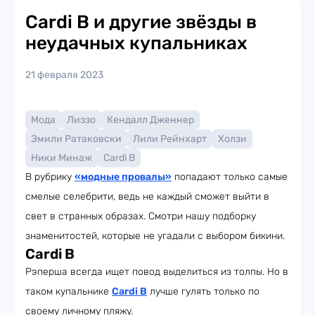
Cardi B и другие звёзды в
неудачных купальниках
21 февраля 2023
Мода
Лиззо
Кендалл Дженнер
Эмили Ратаковски
Лили Рейнхарт
Холзи
Ники Минаж
Cardi B
В рубрику
«
модные провалы»
попадают только самые
смелые селебрити, ведь не каждый сможет выйти в
свет в странных образах. Смотри нашу подборку
знаменитостей, которые не угадали с выбором бикини.
Cardi B
Рэперша всегда ищет повод выделиться из толпы. Но в
таком купальнике
Cardi B
лучше гулять только по
своему личному пляжу.