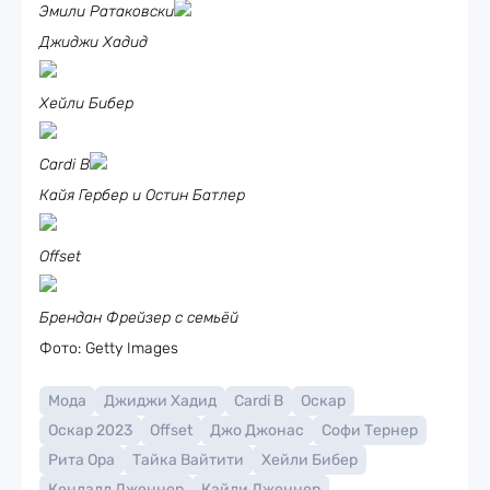
Эмили Ратаковски
Джиджи Хадид
Хейли Бибер
Cardi B
Кайя Гербер и Остин Батлер
Offset
Брендан Фрейзер с семьёй
Фото: Getty Images
Мода
Джиджи Хадид
Cardi B
Оскар
Оскар 2023
Offset
Джо Джонас
Софи Тернер
Рита Ора
Тайка Вайтити
Хейли Бибер
Кендалл Дженнер
Кайли Дженнер