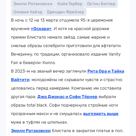
Эмили Ратаковски
Кайя Гербер
Остин Батлер
Оливия Уайлд
Брендан Фрейзер
В ночь с 12 на 13 марта отшумела 95-я церемония
вручения
«Оскара»
. И хотя на красной дорожке
премии блистало немало звёзд, самые жаркие и
смелые образы селебрити приготовили для афтепати.
Вечеринку, по традиции, организовало издание Vanity
Fair в Беверли-Хиллз.
В 2023-м на званый вечер заглянули
Рита Ора и Тайка
Вайтити
: молодожёны не скрывали чувств и страстно
целовались перед камерами. Компанию им составила
другая пара:
Джо Джонас и Софи Тёрнер
выбрали
образы total black. Софи подчеркнула стройные ноги
прозрачным макси и не смущалась
выглядеть выше
мужа в туфлях на шпильках.
Эмили Ратаковски
блистала в закрытом платье в пол,