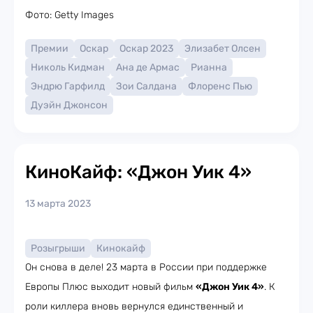
Фото: Getty Images
Премии
Оскар
Оскар 2023
Элизабет Олсен
Николь Кидман
Ана де Армас
Рианна
Эндрю Гарфилд
Зои Салдана
Флоренс Пью
Дуэйн Джонсон
КиноКайф: «Джон Уик 4»
13 марта 2023
Розыгрыши
Кинокайф
Он снова в деле! 23 марта в России при поддержке
Европы Плюс выходит новый фильм
«Джон Уик 4»
. К
роли киллера вновь вернулся единственный и