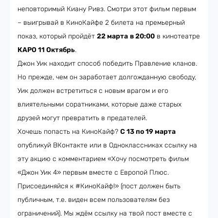
неповторимый Киану Ривз. Смотри этот фильм первым
– выигрывай в КиноКайфе 2 билета на премьерный
показ, который пройдёт
22 марта
в 20:00
в кинотеатре
КАРО 11 Октябрь
.
Джон Уик находит способ победить Правление кланов.
Но прежде, чем он заработает долгожданную свободу,
Уик должен встретиться с новым врагом и его
влиятельными соратниками, которые даже старых
друзей могут превратить в предателей.
Хочешь попасть на КиноКайф?
С 13 по 19 марта
опубликуй ВКонтакте или в Одноклассниках ссылку на
эту акцию с комментарием «Хочу посмотреть фильм
«Джон Уик 4» первым вместе с Европой Плюс.
Присоединяйся к #КиноКайф!» (пост должен быть
публичным, т.е. виден всем пользователям без
ограничений). Мы ждём ссылку на твой пост вместе с