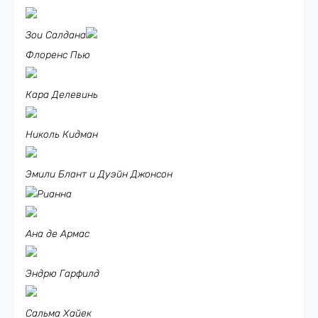
Зои Салдана
Флоренс Пью
Кара Делевинь
Николь Кидман
Эмили Блант и Дуэйн Джонсон
Рианна
Ана де Армас
Эндрю Гарфилд
Сальма Хайек