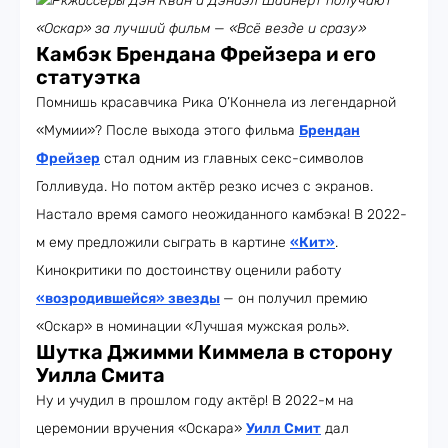
Ркжиссёры Дэн Кван и Дэниэл Шайнерт получают
«Оскар» за лучший фильм — «Всё везде и сразу»
Камбэк Брендана Фрейзера и его
статуэтка
Помнишь красавчика Рика О’Коннела из легендарной
«Мумии»? После выхода этого фильма
Брендан
Фрейзер
стал одним из главных секс-символов
Голливуда. Но потом актёр резко исчез с экранов.
Настало время самого неожиданного камбэка! В 2022-
м ему предложили сыграть в картине
«Кит»
.
Кинокритики по достоинству оценили работу
«возродившейся» звезды
— он получил премию
«Оскар» в номинации «Лучшая мужская роль».
Шутка Джимми Киммела в сторону
Уилла Смита
Ну и учудил в прошлом году актёр! В 2022-м на
церемонии вручения «Оскара»
Уилл Смит
дал