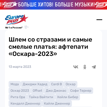
БОЛЬШЕ ХИТОВ! БОЛЬШЕ МУЗЫКИ!
Б
№ 1 в России*
Шлем со стразами и самые
смелые платья: афтепати
«Оскара-2023»
13 марта 2023
Мода
Джиджи Хадид
Cardi B
Оскар
Оскар 2023
Offset
Джо Джонас
Софи Тернер
Рита Ора
Тайка Вайтити
Хейли Бибер
Кендалл Дженнер
Кайли Дженнер