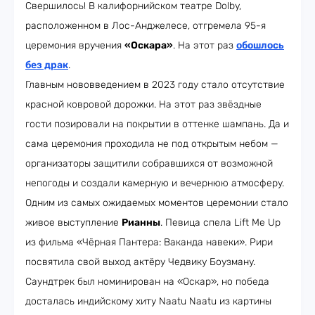
Свершилось! В калифорнийском театре Dolby,
расположенном в Лос-Анджелесе, отгремела 95-я
церемония вручения
«Оскара»
. На этот раз
обошлось
без драк
.
Главным нововведением в 2023 году стало отсутствие
красной ковровой дорожки. На этот раз звёздные
гости позировали на покрытии в оттенке шампань. Да и
сама церемония проходила не под открытым небом —
организаторы защитили собравшихся от возможной
непогоды и создали камерную и вечернюю атмосферу.
Одним из самых ожидаемых моментов церемонии стало
живое выступление
Рианны
. Певица спела Lift Me Up
из фильма «Чёрная Пантера: Ваканда навеки». Рири
посвятила свой выход актёру Чедвику Боузману.
Саундтрек был номинирован на «Оскар», но победа
досталась индийскому хиту Naatu Naatu из картины