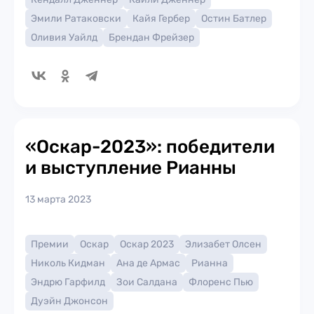
Эмили Ратаковски
Кайя Гербер
Остин Батлер
Оливия Уайлд
Брендан Фрейзер
«Оскар-2023»: победители
и выступление Рианны
13 марта 2023
Премии
Оскар
Оскар 2023
Элизабет Олсен
Николь Кидман
Ана де Армас
Рианна
Эндрю Гарфилд
Зои Салдана
Флоренс Пью
Дуэйн Джонсон