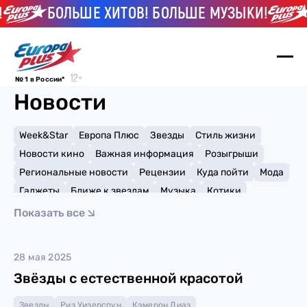
БОЛЬШЕ ХИТОВ! БОЛЬШЕ МУЗЫКИ!
№ 1 в России*
Новости
Week&Star
Европа Плюс
Звезды
Стиль жизни
Новости кино
Важная информация
Розыгрыши
Региональные новости
Рецензии
Куда пойти
Мода
Гаджеты
Ближе к звездам
Музыка
Котики
Мемы и тренды
Факты и списки
Премии
Показать все
Путешествия
Рейтинги
Игры
Пластика
28 мая 2025
Звёзды с естественной красотой
Звезды
Риз Уизерспун
Кэмерон Диаз