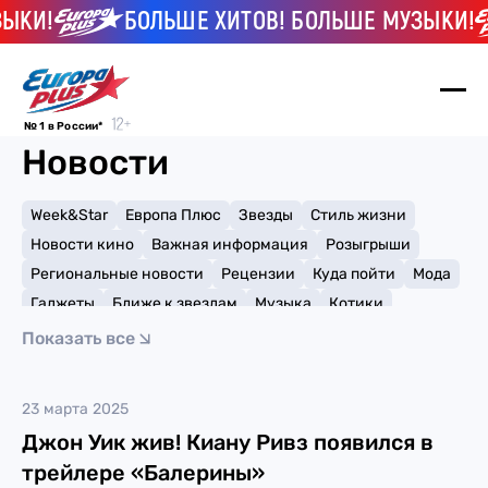
ЫКИ!
БОЛЬШЕ ХИТОВ! БОЛЬШЕ МУЗЫКИ!
№ 1 в России*
Новости
Week&Star
Европа Плюс
Звезды
Стиль жизни
Новости кино
Важная информация
Розыгрыши
Региональные новости
Рецензии
Куда пойти
Мода
Гаджеты
Ближе к звездам
Музыка
Котики
Мемы и тренды
Факты и списки
Премии
Показать все
Путешествия
Рейтинги
Игры
Джон Уик
23 марта 2025
Джон Уик жив! Киану Ривз появился в
трейлере «Балерины»