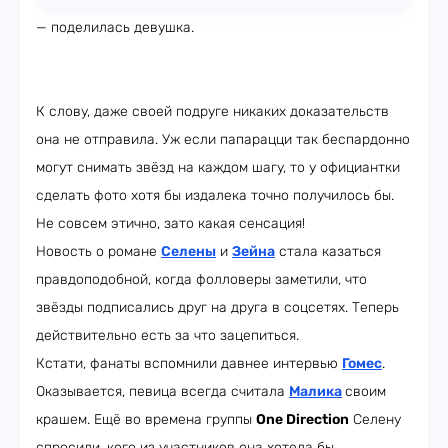
— поделилась девушка.
К слову, даже своей подруге никаких доказательств
она не отправила. Уж если папарацци так беспардонно
могут снимать звёзд на каждом шагу, то у официантки
сделать фото хотя бы издалека точно получилось бы.
Не совсем этично, зато какая сенсация!
Новость о романе
Селены
и
Зейна
стала казаться
правдоподобной, когда фолловеры заметили, что
звёзды подписались друг на друга в соцсетях. Теперь
действительно есть за что зацепиться.
Кстати, фанаты вспомнили давнее интервью
Гомес
.
Оказывается, певица всегда считала
Малика
своим
крашем. Ещё во времена группы
One Direction
Селену
спросили, кого из участников она хотела бы