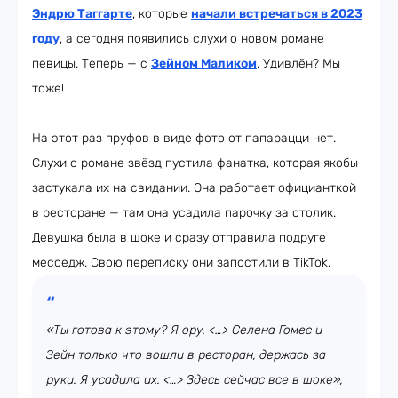
Эндрю Таггарте
, которые
начали встречаться в 2023
году
, а сегодня появились слухи о новом романе
певицы. Теперь — с
Зейном Маликом
. Удивлён? Мы
тоже!
На этот раз пруфов в виде фото от папарацци нет.
Слухи о романе звёзд пустила фанатка, которая якобы
застукала их на свидании. Она работает официанткой
в ресторане — там она усадила парочку за столик.
Девушка была в шоке и сразу отправила подруге
месседж. Свою переписку они запостили в TikTok.
«Ты готова к этому? Я ору. <…> Селена Гомес и
Зейн только что вошли в ресторан, держась за
руки. Я усадила их. <…> Здесь сейчас все в шоке»,