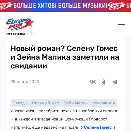
БОЛЬШЕ ХИТОВ! БОЛЬШЕ МУЗЫКИ!
БОЛ
№ 1 в России*
Новый роман? Селену Гомес
и Зейна Малика заметили на
свидании
28 марта 2023
Звезды
Селена Гомес
Зейн Малик
отношения
Иногда жизнь селебрити похожа на любовный сериал
— в каждом эпизоде новый шокирующий поворот.
Например, ещё недавно мы писали о
Селене Гомес
и