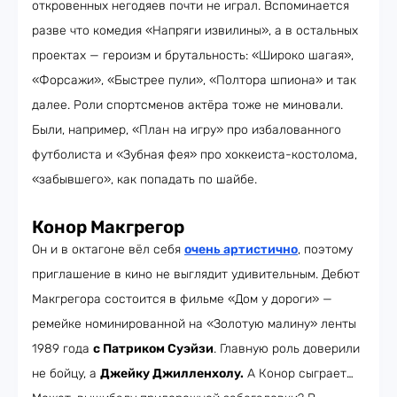
откровенных негодяев почти не играл. Вспоминается
разве что комедия «Напряги извилины», а в остальных
проектах
—
героизм и брутальность: «Широко шагая»,
«Форсажи», «Быстрее пули», «Полтора шпиона» и так
далее. Роли спортсменов актёра тоже не миновали.
Были, например, «План на игру» про избалованного
футболиста и «Зубная фея» про хоккеиста-костолома,
«забывшего», как попадать по шайбе.
Конор Макгрегор
Он и в октагоне вёл себя
очень артистично
, поэтому
приглашение в кино не выглядит удивительным. Дебют
Макгрегора состоится в фильме «Дом у дороги» —
ремейке номинированной на «Золотую малину» ленты
1989 года
с Патриком Суэйзи
. Главную роль доверили
не бойцу, а
Джейку Джилленхолу.
А Конор сыграет…