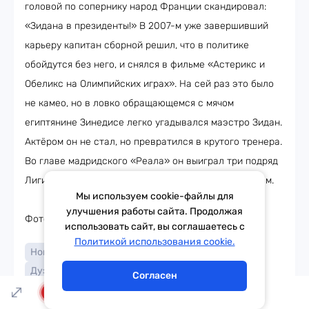
головой по сопернику народ Франции скандировал:
«Зидана в президенты!» В 2007-м уже завершивший
карьеру капитан сборной решил, что в политике
обойдутся без него, и снялся в фильме «Астерикс и
Обеликс на Олимпийских играх». На сей раз это было
не камео, но в ловко обращающемся с мячом
египтянине Зинедисе легко угадывался маэстро Зидан.
Актёром он не стал, но превратился в крутого тренера.
Во главе мадридского «Реала» он выиграл три подряд
Лиги Чемпионов, что возносит его куда-то к облакам.
Мы используем cookie-файлы для
улучшения работы сайта. Продолжая
Фото: соцсети, кадры из фильмов
использовать сайт, вы соглашаетесь с
Тема дня
Гороскоп
Политикой использования cookie.
Новости кино
Джейсон Стэйтем
Дуэйн Джонсон
Конор Макгрегор
Согласен
LIVE