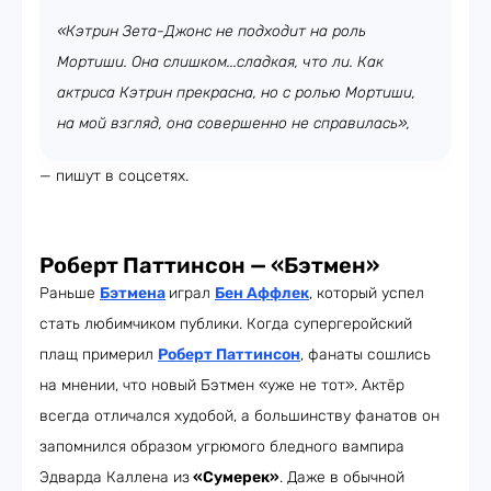
«Кэтрин Зета-Джонс не подходит на роль
Мортиши. Она слишком...сладкая, что ли. Как
актриса Кэтрин прекрасна, но с ролью Мортиши,
на мой взгляд, она совершенно не справилась»,
— пишут в соцсетях.
Роберт Паттинсон — «Бэтмен»
Раньше
Бэтмена
играл
Бен Аффлек
, который успел
стать любимчиком публики. Когда супергеройский
плащ примерил
Роберт Паттинсон
, фанаты сошлись
на мнении, что новый Бэтмен «уже не тот». Актёр
всегда отличался худобой, а большинству фанатов он
запомнился образом угрюмого бледного вампира
Эдварда Каллена из
«Сумерек»
. Даже в обычной