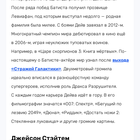
После ряда побед Батиста получил прозвище
Левиафан, под которым выступал недолго — родная
фамилия была милее. С боями Дейв завязал в 2012-м.
Многократный чемпион мира дебютировал в кино ещё
в 2006-м, играя неуклюжих туповатых воинов.
Например, в «Царе скорпионов 3: Книга мёртвых». По-
настоящему о Батисте-актёре мир узнал после
выхода
«Стражей Галактики»
. Двухметровый громила
идеально вписался в разношёрстную команду
супергероев, исполнив роль Дракса Разрушителя.
С каждым годом карьера Дейва идёт в гору. В его
фильмографии значатся «007: Спектр», «Бегущий по
лезвию 2049», «Дюна», «Риддик», «Достать ножи 2:
Стеклянная луковица» и другие громкие картины.
Джейсон Стэйтем