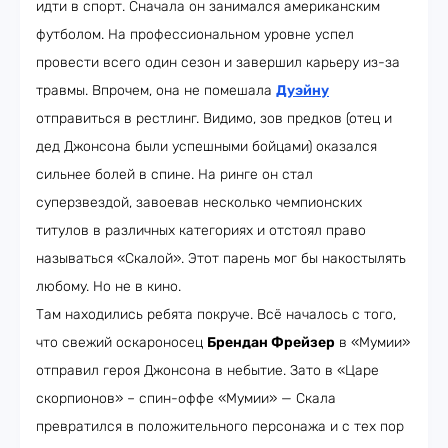
идти в спорт. Сначала он занимался американским
футболом. На профессиональном уровне успел
провести всего один сезон и завершил карьеру из-за
травмы. Впрочем, она не помешала
Дуэйну
отправиться в рестлинг. Видимо, зов предков (отец и
дед Джонсона были успешными бойцами) оказался
сильнее болей в спине. На ринге он стал
суперзвездой, завоевав несколько чемпионских
титулов в различных категориях и отстоял право
называться «Скалой». Этот парень мог бы накостылять
любому. Но не в кино.
Там находились ребята покруче. Всё началось с того,
что свежий оскароносец
Брендан Фрейзер
в «Мумии»
отправил героя Джонсона в небытие. Зато в «Царе
скорпионов» – спин-оффе «Мумии»
—
Скала
превратился в положительного персонажа и с тех пор