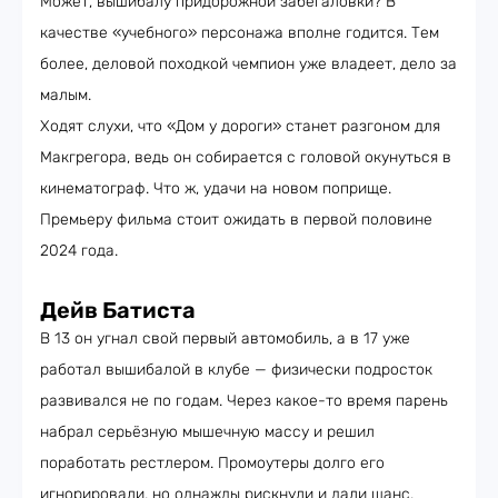
Может, вышибалу придорожной забегаловки? В
качестве «учебного» персонажа вполне годится. Тем
более, деловой походкой чемпион уже владеет, дело за
малым.
Ходят слухи, что «Дом у дороги» станет разгоном для
Макгрегора, ведь он собирается с головой окунуться в
кинематограф. Что ж, удачи на новом поприще.
Премьеру фильма стоит ожидать в первой половине
2024 года.
Дейв Батиста
В 13 он угнал свой первый автомобиль, а в 17 уже
работал вышибалой в клубе — физически подросток
развивался не по годам. Через какое-то время парень
набрал серьёзную мышечную массу и решил
поработать рестлером. Промоутеры долго его
игнорировали, но однажды рискнули и дали шанс.