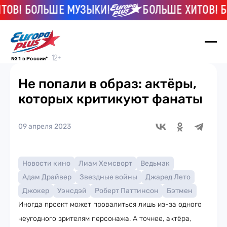
 БОЛЬШЕ МУЗЫКИ!
БОЛЬШЕ ХИТОВ! БОЛЬШ
№ 1 в России*
Не попали в образ: актёры,
которых критикуют фанаты
09 апреля 2023
Новости кино
Лиам Хемсворт
Ведьмак
Адам Драйвер
Звездные войны
Джаред Лето
Джокер
Уэнсдэй
Роберт Паттинсон
Бэтмен
Иногда проект может провалиться лишь из-за одного
неугодного зрителям персонажа. А точнее, актёра,