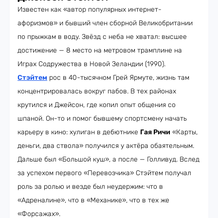
Известен как «автор популярных интернет-
афоризмов» и бывший член сборной Великобритании
по прыжкам в воду. Звёзд с неба не хватал: высшее
достижение
—
8 место на метровом трамплине на
Играх Содружества в Новой Зеландии (1990).
Стэйтем
рос в 40-тысячном Грей Ярмуте, жизнь там
концентрировалась вокруг пабов. В тех районах
крутился и Джейсон, где копил опыт общения со
шпаной. Он-то и помог бывшему спортсмену начать
карьеру в кино: хулиган в дебютнике
Гая Ричи
«Карты,
деньги, два ствола» получился у актёра обаятельным.
Дальше был «Большой куш», а после — Голливуд. Вслед
за успехом первого «Перевозчика» Стэйтем получал
роль за ролью и везде был неудержим: что в
«Адреналине», что в «Механике», что в тех же
«Форсажах».