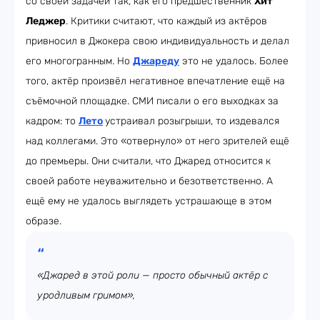
со своей задачей так, как его предшественник
Хит
Леджер
. Критики считают, что каждый из актёров
привносил в Джокера свою индивидуальность и делал
его многогранным. Но
Джареду
это не удалось. Более
того, актёр произвёл негативное впечатление ещё на
съёмочной площадке. СМИ писали о его выходках за
кадром: то
Лето
устраивал розыгрыши, то издевался
над коллегами. Это «отвернуло» от него зрителей ещё
до премьеры. Они считали, что Джаред относится к
своей работе неуважительно и безответственно. А
ещё ему не удалось выглядеть устрашающе в этом
образе.
«Джаред в этой роли — просто обычный актёр с
уродливым гримом»,