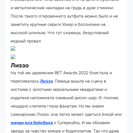
и металлические накладки на грудь в духе стикини.
После такого откровенного аутфита можно было и не
заметить крупные серьги Уокер и босоножки на
высокой шпильке. Что тут скажешь, безусловный
модный провал
Лиззо
На той же церемонии BET Awards 2022 блистала и
переливалась
Лиззо
. Певица вышла на сцену в
костюме с золотыми зеркальными квадратами и
издалека напоминала оживший диско-шар. И, похоже,
нещадно слепила глаза фанатам. Но мы знаем
самоиронию Лиззо: она легко может одеться ёлкой или
мячом для бейсбола
к Суперкубку. И мы обожаем
звезду за чувство юмора и бодипозитив. Так что даже