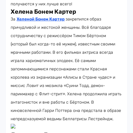
получаются у них лучше всего!
Хелена Бонем Картер
За
Хеленой Бонем Картер
закрепился образ
причудливой и жестокой женщины. Всё благодаря
сотрудничеству с режиссёром Тимом Бёртоном
(который был когда-то её мужем), известным своими
мрачными работами. В его фильмах актриса всегда
играла харизматичных злодеек. Её самыми
запоминающимися персонажами стали Красная
королева из экранизации «Алисы в Стране чудес» и
миссис Ловит из мюзикла «Суини Тодд, демон-
парикмахер с Флит-стрит». Хелена продолжила играть
антагонисток и вне работы с Бёртоном. В
киновселенной Гарри Поттера она предстала в образе
непредсказуемой ведьмы Беллатрисы Лестрейндж.