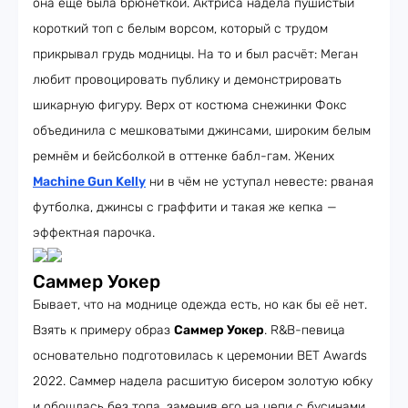
она ещё была брюнеткой. Актриса надела пушистый
короткий топ с белым ворсом, который с трудом
прикрывал грудь модницы. На то и был расчёт: Меган
любит провоцировать публику и демонстрировать
шикарную фигуру. Верх от костюма снежинки Фокс
объединила с мешковатыми джинсами, широким белым
ремнём и бейсболкой в оттенке бабл-гам. Жених
Machine Gun Kelly
ни в чём не уступал невесте: рваная
футболка, джинсы с граффити и такая же кепка —
эффектная парочка.
Саммер Уокер
Бывает, что на моднице одежда есть, но как бы её нет.
Взять к примеру образ
Саммер Уокер
. R&B-певица
основательно подготовилась к церемонии BET Awards
2022. Саммер надела расшитую бисером золотую юбку
и обошлась без топа, заменив его на цепи с бусинами