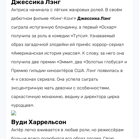
Джессика Лэнг
Актриса начинала с лёгких жанровых ролей. В своём
дебютном фильме «Кинг-Конг»
Джессика Лэнг
сыграла испуганную блондинку, а первый «Оскар»
получила за роль в комедии «Тутси». Узнаваемый
образ загадочной злодейки ей принёс хоррор-сериал
«Американская история ужасов». К слову, за него она
получила две премии «Эмми», два «Золотых глобуса» и
Премию гильдии киноактёров США. Лэнг появилась в
4-х сезонах сериала. Она успела сыграть
эксцентричную мать девочки с особенностями,
саркастичную монахиню, ведьму и директора цирка
«уродцев».
Вуди Харрельсон
Актёр легко вживается в любые роли, но режиссёрам
больше всего полюбился его образ злодея. Свою