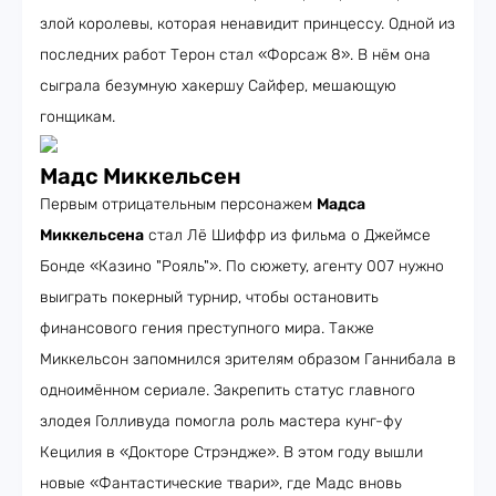
злой королевы, которая ненавидит принцессу. Одной из
последних работ Терон стал «Форсаж 8». В нём она
сыграла безумную хакершу Сайфер, мешающую
гонщикам.
Мадс Миккельсен
Первым отрицательным персонажем
Мадса
Миккельсена
стал Лё Шиффр из фильма о Джеймсе
Бонде «Казино "Рояль"». По сюжету, агенту 007 нужно
выиграть покерный турнир, чтобы остановить
финансового гения преступного мира. Также
Миккельсон запомнился зрителям образом Ганнибала в
одноимённом сериале. Закрепить статус главного
злодея Голливуда помогла роль мастера кунг-фу
Кецилия в «Докторе Стрэндже». В этом году вышли
новые «Фантастические твари», где Мадс вновь