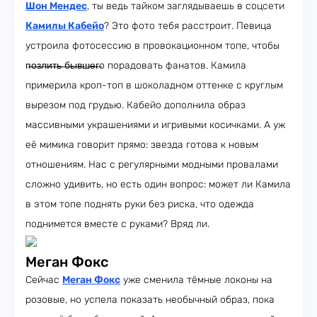
Шон Мендес
, ты ведь тайком заглядываешь в соцсети
Камилы Кабейо
? Это фото тебя расстроит. Певица
устроила фотосессию в провокационном топе, чтобы
п̶о̶з̶л̶и̶т̶ь̶ ̶б̶ы̶в̶ш̶е̶г̶о порадовать фанатов. Камила
примерила кроп-топ в шоколадном оттенке с круглым
вырезом под грудью. Кабейо дополнила образ
массивными украшениями и игривыми косичками. А уж
её мимика говорит прямо: звезда готова к новым
отношениям. Нас с регулярными модными провалами
сложно удивить, но есть один вопрос: может ли Камила
в этом топе поднять руки без риска, что одежда
поднимется вместе с руками? Вряд ли.
Меган Фокс
Сейчас
Меган Фокс
уже сменила тёмные локоны на
розовые, но успела показать необычный образ, пока