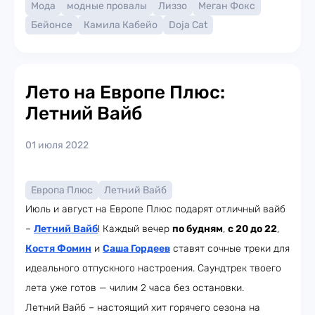
Мода
модные провалы
Лиззо
Меган Фокс
Бейонсе
Камила Кабейо
Doja Cat
Лето на Европе Плюс:
Летний Вайб
01 июля 2022
Европа Плюс
Летний Вайб
Июль и август на Европе Плюс подарят отличный вайб
–
Летний Вайб
! Каждый вечер
по будням
,
с 20 до 22
,
Костя Фомин
и
Саша Гордеев
ставят сочные треки для
идеального отпускного настроения. Саундтрек твоего
лета уже готов — чилим 2 часа без остановки.
Летний Вайб – настоящий хит горячего сезона на