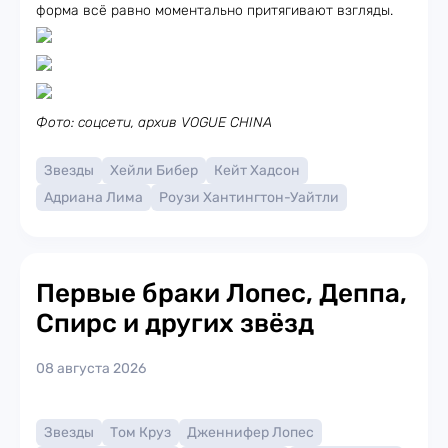
форма всё равно моментально притягивают взгляды.
Фото: соцсети, архив VOGUE CHINA
Звезды
Хейли Бибер
Кейт Хадсон
Адриана Лима
Роузи Хантингтон-Уайтли
Первые браки Лопес, Деппа,
Спирс и других звёзд
08 августа 2026
Звезды
Том Круз
Дженнифер Лопес