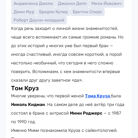
Анджелина Джоли
Джонни Депп
Мила Йовович
Деми Мур
Брэдли Купер
Бритни Спирс
Роберт Дауни-младший
Когда речь заходит о личной жизни знаменитостей,
чаще всего вспоминают их самые громкие романы. Но
до этих историй у многих уже был первый брак —
иногда счастливый, иногда совсем короткий, а порой
настолько необычный, что сегодня в него сложно
поверить. Вспоминаем, с кем знаменитости впервые
сказали друг другу заветное «да».
Том Круз
Многие уверены, что первой женой
Тома Круза
была
Николь Кидман
. На самом деле до неё актёр три года
состоял в браке с актрисой
Мими Роджерс
— с 1987
по 1990 год.
Именно Мими познакомила Круза с сайентологией.