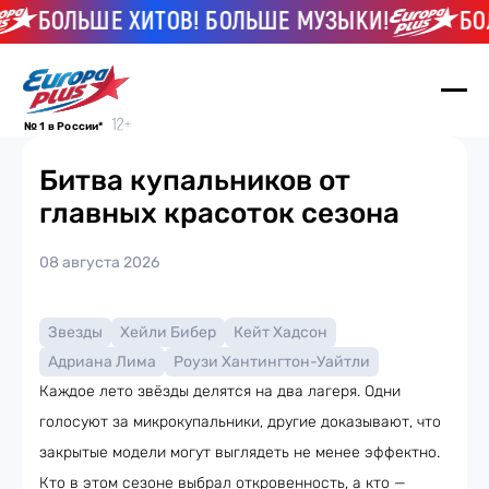
БОЛЬШЕ ХИТОВ! БОЛЬШЕ МУЗЫКИ!
БОЛЬ
№ 1 в России*
Битва купальников от
главных красоток сезона
08 августа 2026
Звезды
Хейли Бибер
Кейт Хадсон
Адриана Лима
Роузи Хантингтон-Уайтли
Каждое лето звёзды делятся на два лагеря. Одни
голосуют за микрокупальники, другие доказывают, что
закрытые модели могут выглядеть не менее эффектно.
Кто в этом сезоне выбрал откровенность, а кто —