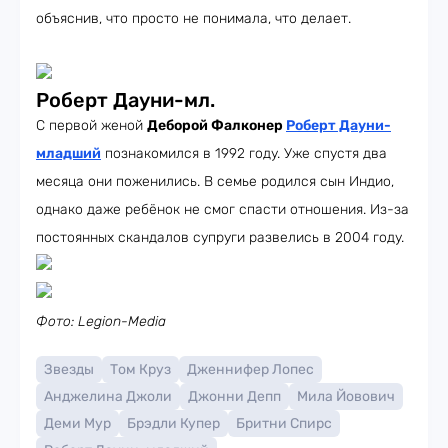
объяснив, что просто не понимала, что делает.
Роберт Дауни-мл.
С первой женой
Деборой Фалконер
Роберт Дауни-
младший
познакомился в 1992 году. Уже спустя два
месяца они поженились. В семье родился сын Индио,
однако даже ребёнок не смог спасти отношения. Из-за
постоянных скандалов супруги развелись в 2004 году.
Фото: Legion-Media
Звезды
Том Круз
Дженнифер Лопес
Анджелина Джоли
Джонни Депп
Мила Йовович
Деми Мур
Брэдли Купер
Бритни Спирс