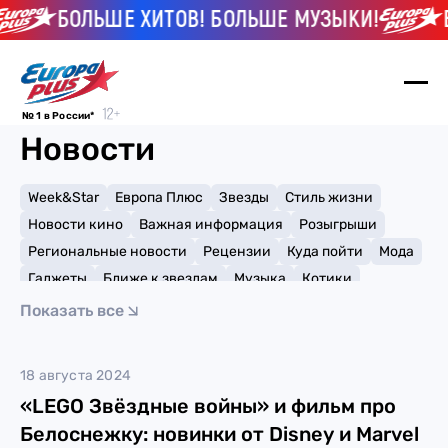
БОЛЬШЕ ХИТОВ! БОЛЬШЕ МУЗЫКИ!
Б
№ 1 в России*
Новости
Week&Star
Европа Плюс
Звезды
Стиль жизни
Новости кино
Важная информация
Розыгрыши
Региональные новости
Рецензии
Куда пойти
Мода
Гаджеты
Ближе к звездам
Музыка
Котики
Мемы и тренды
Факты и списки
Премии
Показать все
Путешествия
Рейтинги
Игры
"Звёздные войны"
18 августа 2024
«LEGO Звёздные войны» и фильм про
Белоснежку: новинки от Disney и Marvel