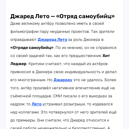
Джаред Лето — «Отряд самоубийц»
Даже великому актёру позволено иметь в своей
фильмографии пару неудачных проектов. Так зрители
оправдывают
Джареда Лето
за роль Джокера в
«Отряде самоубийц»
. По их мнению, он не справился
со своей задачей так, как его предшественник
Хит
Леджер
. Критики считают, что каждый из актёров
привносил в Джокера свою индивидуальность и делал
его многогранным. Но
Джареду
это не удалось. Более
того, актёр произвёл негативное впечатление ещё на
съёмочной площадке. СМИ писали о его выходках за
кадром: то
Лето
устраивал розыгрыши, то издевался
над коллегами. Это «отвернуло» от него зрителей ещё
до премьеры. Они считали, что Джаред относится к
своей работе неуважительно и безответственно. А