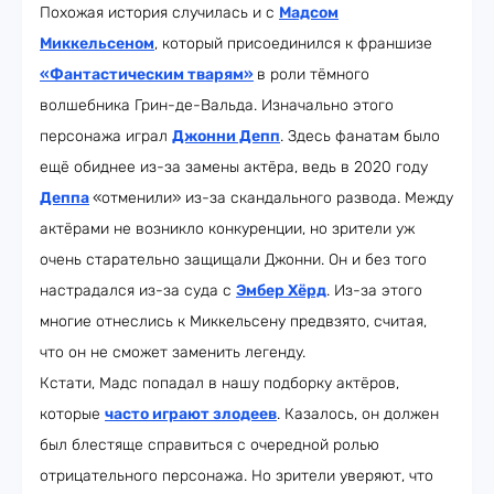
Похожая история случилась и с
Мадсом
Миккельсеном
, который присоединился к франшизе
«Фантастическим тварям»
в роли тёмного
волшебника Грин-де-Вальда. Изначально этого
персонажа играл
Джонни Депп
. Здесь фанатам было
ещё обиднее из-за замены актёра, ведь в 2020 году
Деппа
«отменили» из-за скандального развода. Между
актёрами не возникло конкуренции, но зрители уж
очень старательно защищали Джонни. Он и без того
настрадался из-за суда с
Эмбер Хёрд
. Из-за этого
многие отнеслись к Миккельсену предвзято, считая,
что он не сможет заменить легенду.
Кстати, Мадс попадал в нашу подборку актёров,
которые
часто играют злодеев
. Казалось, он должен
был блестяще справиться с очередной ролью
отрицательного персонажа. Но зрители уверяют, что