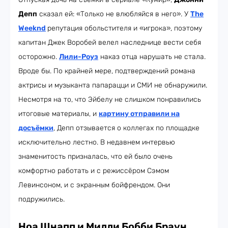
Депп
сказал ей: «Только не влюбляйся в него». У
The
Weeknd
репутация обольстителя и «игрока», поэтому
капитан Джек Воробей велел наследнице вести себя
осторожно.
Лили-Роуз
наказ отца нарушать не стала.
Вроде бы. По крайней мере, подтверждений романа
актрисы и музыканта папарацци и СМИ не обнаружили.
Несмотря на то, что Эйбелу не слишком понравились
итоговые материалы, и
картину отправили на
досъёмки
, Депп отзывается о коллегах по площадке
исключительно лестно. В недавнем интервью
знаменитость призналась, что ей было очень
комфортно работать и с режиссёром Сэмом
Левинсоном, и с экранным бойфрендом. Они
подружились.
Ноа Шнапп и Милли Бобби Браун