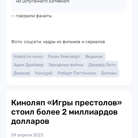
на испуганного Бэтмена»,
— говорили фанаты.
Фото: соцсети, кадры из фильмов и сериалов
Новости кино
Лиам Хемсворт
Ведьмак
Адам Драйвер
Звездные войны
Джаред Лето
Джокер
Уэнсдэй
Роберт Паттинсон
Бэтмен
Киноляп «Игры престолов»
стоил более 2 миллиардов
долларов
09 апреля 2023