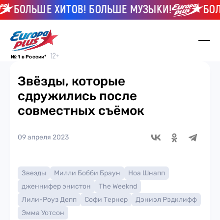
БОЛЬШЕ ХИТОВ! БОЛЬШЕ МУЗЫКИ!
БОЛЬШЕ
№ 1 в России*
Звёзды, которые
сдружились после
совместных съёмок
09 апреля 2023
Звезды
Милли Бобби Браун
Ноа Шнапп
дженнифер энистон
The Weeknd
Лили-Роуз Депп
Софи Тернер
Дэниэл Рэдклифф
Эмма Уотсон