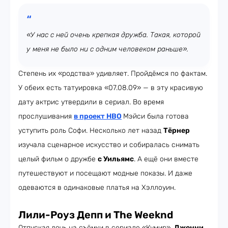
«У нас с ней очень крепкая дружба. Такая, которой
у меня не было ни с одним человеком раньше».
Степень их «родства» удивляет. Пройдёмся по фактам.
У обеих есть татуировка «07.08.09» — в эту красивую
дату актрис утвердили в сериал. Во время
прослушивания
в проект HBO
Мэйси была готова
уступить роль Софи. Несколько лет назад
Тёрнер
изучала сценарное искусство и собиралась снимать
целый фильм о дружбе
с Уильямс
. А ещё они вместе
путешествуют и посещают модные показы. И даже
одеваются в одинаковые платья на Хэллоуин.
Лили-Роуз Депп и The Weeknd
Отпуская дочь на съёмки в сериале «Кумир»,
Джонни