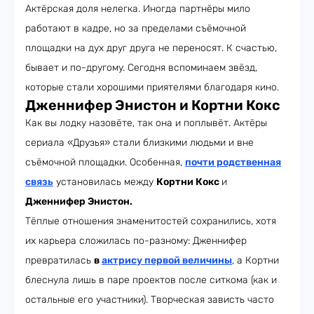
Актёрская доля нелегка. Иногда партнёры мило
работают в кадре, но за пределами съёмочной
площадки на дух друг друга не переносят. К счастью,
бывает и по-другому. Сегодня вспоминаем звёзд,
которые стали хорошими приятелями благодаря кино.
Дженнифер Энистон и Кортни Кокс
Как вы лодку назовёте, так она и поплывёт. Актёры
сериала «Друзья» стали близкими людьми и вне
съёмочной площадки. Особенная,
почти родственная
связь
установилась между
Кортни Кокс
и
Дженнифер Энистон.
Тёплые отношения знаменитостей сохранились, хотя
их карьера сложилась по-разному: Дженнифер
превратилась
в
актрису первой величины
, а Кортни
блеснула лишь в паре проектов после ситкома (как и
остальные его участники). Творческая зависть часто