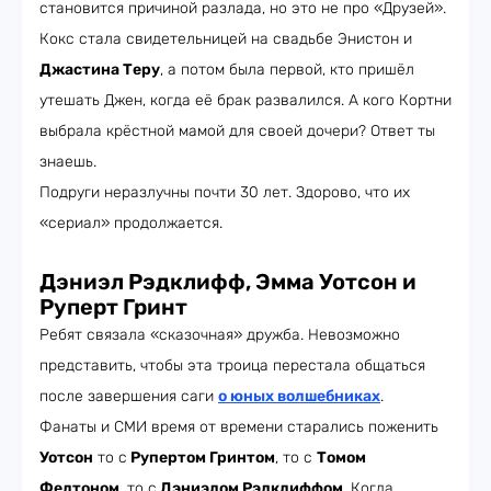
становится причиной разлада, но это не про «Друзей».
Кокс стала свидетельницей на свадьбе Энистон и
Джастина Теру
, а потом была первой, кто пришёл
утешать Джен, когда её брак развалился. А кого Кортни
выбрала крёстной мамой для своей дочери? Ответ ты
знаешь.
Подруги неразлучны почти 30 лет. Здорово, что их
«сериал» продолжается.
Дэниэл Рэдклифф, Эмма Уотсон и
Руперт Гринт
Ребят связала «сказочная» дружба. Невозможно
представить, чтобы эта троица перестала общаться
после завершения саги
о юных волшебниках
.
Фанаты и СМИ время от времени старались поженить
Уотсон
то с
Рупертом Гринтом
, то с
Томом
Фелтоном
, то с
Дэниэлом Рэдклиффом
. Когда