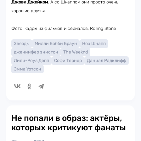
Джови Джейком
. А со Шнаппом они просто очень
хорошие друзья.
Фото: кадры из фильмов и сериалов, Rolling Stone
Звезды
Милли Бобби Браун
Ноа Шнапп
дженнифер энистон
The Weeknd
Лили-Роуз Депп
Софи Тернер
Дэниэл Рэдклифф
Эмма Уотсон
Не попали в образ: актёры,
которых критикуют фанаты