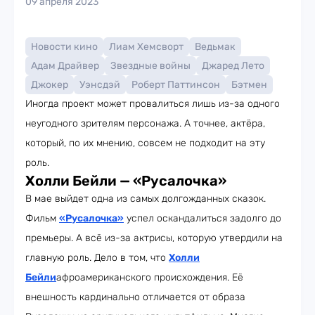
09 апреля 2023
Новости кино
Лиам Хемсворт
Ведьмак
Адам Драйвер
Звездные войны
Джаред Лето
Джокер
Уэнсдэй
Роберт Паттинсон
Бэтмен
Иногда проект может провалиться лишь из-за одного
неугодного зрителям персонажа. А точнее, актёра,
который, по их мнению, совсем не подходит на эту
роль.
Холли Бейли — «Русалочка»
В мае выйдет одна из самых долгожданных сказок.
Фильм
«Русалочка»
успел оскандалиться задолго до
премьеры. А всё из-за актрисы, которую утвердили на
главную роль. Дело в том, что
Холли
Бейли
афроамериканского происхождения. Её
внешность кардинально отличается от образа