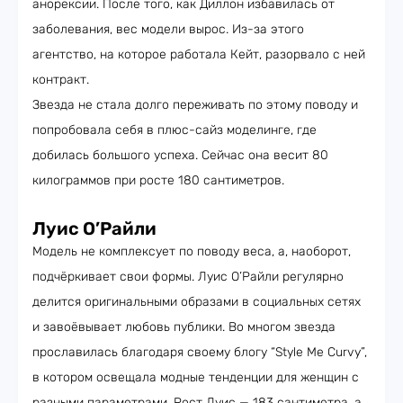
анорексии. После того, как Диллон избавилась от
заболевания, вес модели вырос. Из-за этого
агентство, на которое работала Кейт, разорвало с ней
контракт.
Звезда не стала долго переживать по этому поводу и
попробовала себя в плюс-сайз моделинге, где
добилась большого успеха. Сейчас она весит 80
килограммов при росте 180 сантиметров.
Луис О’Райли
Модель не комплексует по поводу веса, а, наоборот,
подчёркивает свои формы. Луис О’Райли регулярно
делится оригинальными образами в социальных сетях
и завоёвывает любовь публики. Во многом звезда
прославилась благодаря своему блогу “Style Me Curvy”,
в котором освещала модные тенденции для женщин с
разными параметрами. Рост Луис — 183 сантиметра, а