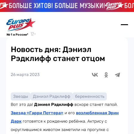
БОЛЬШЕ ХИТОВ! БОЛЬШЕ МУЗЫКИ!
БОЛЬШ
№ 1 в России*
Новость дня: Дэниэл
Рэдклифф станет отцом
26 марта 2023
Звезды
Дэниэл Рэдклифф
беременность
Вот это да!
Дэниел Рэдклифф
вскоре станет папой.
Звезда «Гарри Поттера»
и его
возлюбленная Эрин
Дарк
готовятся к рождению ребёнка. Актрису с
округлившимся животом заметили на прогулке с