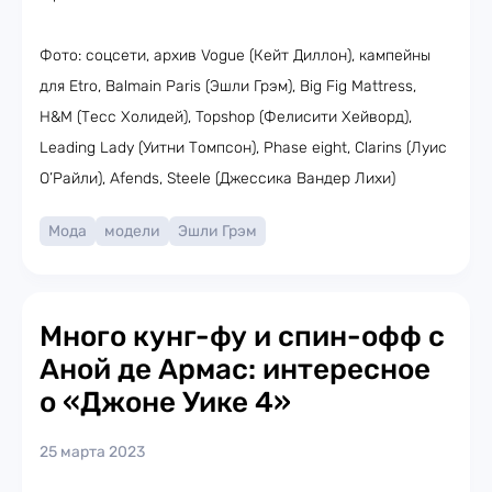
Фото: соцсети, архив Vogue (Кейт Диллон), кампейны
для Etro, Balmain Paris (Эшли Грэм), Big Fig Mattress,
H&M (Тесс Холидей), Topshop (Фелисити Хейворд),
Leading Lady (Уитни Томпсон), Phase eight, Clarins (Луис
О’Райли), Afends, Steele (Джессика Вандер Лихи)
Мода
модели
Эшли Грэм
Много кунг-фу и спин-офф с
Аной де Армас: интересное
о «Джоне Уике 4»
25 марта 2023