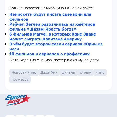
Больше новостей из мира кино на нашем сайте:
Нейросети будут писать сценарии для
фильмов
Рэйчел Зеглер разозлилась на хейтеров
фильма «Шазам! Ярость богов»
5 фильмов Marvel, в которых Крис Эванс
может сыграть Капитана Америку
О чём будет второй сезон сериала «Одни из
нас»
10 фильмов и сериалов о профессиях
Фото: кадры из фильмов, постер к фильму, соцсети
Новости кино
Джон Уик
фильмы
фильм
кино
премьера