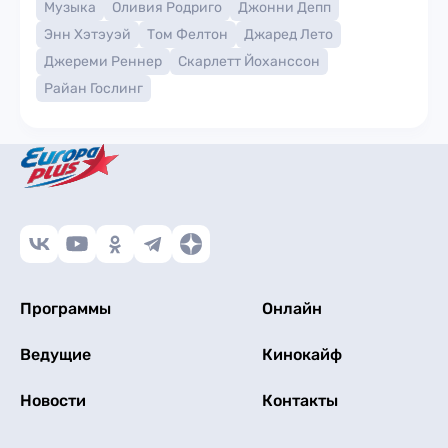
Музыка
Оливия Родриго
Джонни Депп
Энн Хэтэуэй
Том Фелтон
Джаред Лето
Джереми Реннер
Скарлетт Йоханссон
Райан Гослинг
Программы
Онлайн
Ведущие
Кинокайф
Новости
Контакты