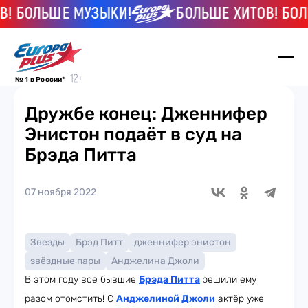
 БОЛЬШЕ МУЗЫКИ!
БОЛЬШЕ ХИТОВ! БОЛЬШ
№ 1 в России*
Дружбе конец: Дженнифер
Энистон подаёт в суд на
Брэда Питта
07 ноября 2022
Звезды
Брэд Питт
дженнифер энистон
звёздные пары
Анджелина Джоли
В этом году все бывшие
Брэда Питта
решили ему
разом отомстить! С
Анджелиной Джоли
актёр уже