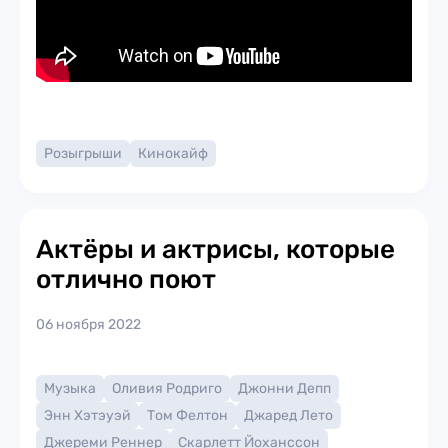
Розыгрыши
Кинокайф
Актёры и актрисы, которые
отлично поют
06 ноября 2022
Музыка
Оливия Родриго
Джонни Депп
Энн Хэтэуэй
Том Фелтон
Джаред Лето
Джереми Реннер
Скарлетт Йоханссон