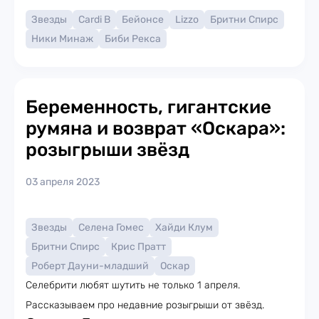
Звезды
Cardi B
Бейонсе
Lizzo
Бритни Спирс
Ники Минаж
Биби Рекса
Беременность, гигантские
румяна и возврат «Оскара»:
розыгрыши звёзд
03 апреля 2023
Звезды
Селена Гомес
Хайди Клум
Бритни Спирс
Крис Пратт
Роберт Дауни-младший
Оскар
Селебрити любят шутить не только 1 апреля.
Рассказываем про недавние розыгрыши от звёзд.