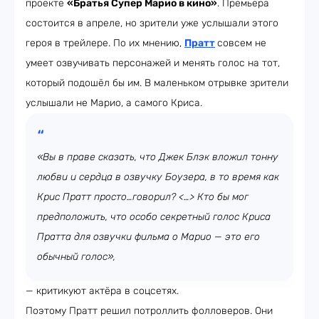
проекте
«Братья Супер Марио в кино»
. Премьера
состоится в апреле, но зрители уже услышали этого
героя в трейлере. По их мнению,
Пратт
совсем не
умеет озвучивать персонажей и менять голос на тот,
который подошёл бы им. В маленьком отрывке зрители
услышали не Марио, а самого Криса.
«Вы в праве сказать, что Джек Блэк вложил тонну
любви и сердца в озвучку Боузера, в то время как
Крис Пратт просто…говорил? <…> Кто бы мог
предположить, что особо секретный голос Криса
Пратта для озвучки фильма о Марио — это его
обычный голос»,
— критикуют актёра в соцсетях.
Поэтому Пратт решил потроллить фолловеров. Они