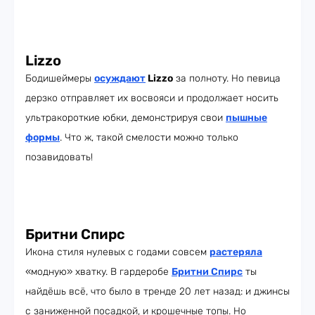
Lizzo
Бодишеймеры
осуждают
Lizzo
за полноту. Но певица
дерзко отправляет их восвояси и продолжает носить
ультракороткие юбки, демонстрируя свои
пышные
формы
. Что ж, такой смелости можно только
позавидовать!
Бритни Спирс
Икона стиля нулевых с годами совсем
растеряла
«модную» хватку. В гардеробе
Бритни Спирс
ты
найдёшь всё, что было в тренде 20 лет назад: и джинсы
с заниженной посадкой, и крошечные топы. Но