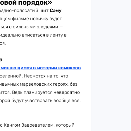
овой порядок»
вёздно-полосатый щит
Сэму
оящем фильме новичку будет
ться с сильными злодеями —
идеально вписаться в ленту в
оя.
»
оминающимся в истории комиксов
.
селенной. Несмотря на то, что
ивычных марвеловских героях, без
ится. Ведь планируется невероятно
орой будут участвовать вообще все.
с Кангом Завоевателем, который