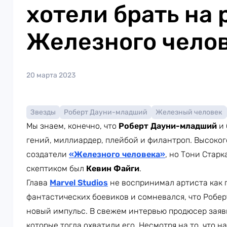
хотели брать на 
Железного чело
20 марта 2023
Звезды
Роберт Дауни-младший
Железный человек
Мы знаем, конечно, что
Роберт Дауни-младший
и 
гений, миллиардер, плейбой и филантроп. Высоког
создатели
«Железного человека»
, но Тони Старк
скептиком был
Кевин Файги
.
Глава
Marvel Studios
не воспринимал артиста как 
фантастических боевиков и сомневался, что Робе
новый импульс. В свежем интервью продюсер заяви
которые тогда охватили его. Несмотря на то, что н