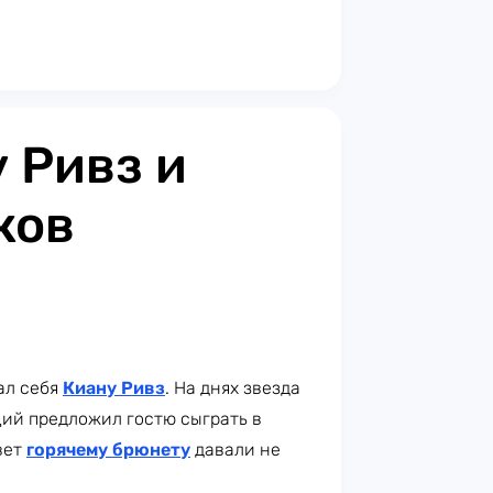
 Ривз и
ков
ал себя
Киану Ривз
. На днях звезда
ий предложил гостю сыграть в
вет
горячему брюнету
давали не