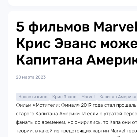
5 фильмов Marvel
Крис Эванс може
Капитана Амери
20 марта 2023
Новости кино
Крис Эванс
Marvel
Капитан Америка
Фильм «Мстители: Финал» 2019 года стал прощал
старого Капитана Америки. И если с утратой пер
фанаты со временем, но смирились, то Кэпа они отп
теории, в какой из предстоящих картин Marvel гер