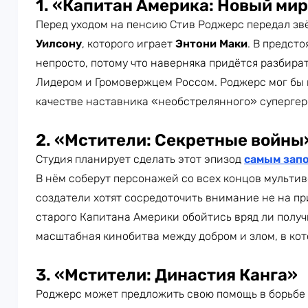
1.
«Капитан Америка: Новый мир
Перед уходом на пенсию Стив Роджерс передал з
Уилсону
, которого играет
Энтони Маки
. В предст
непросто, потому что наверняка придётся разбира
Лидером и Громовержцем Россом. Роджерс мог бы 
качестве наставника «необстрелянного» супергер
2.
«Мстители: Секретные войны
Студия планирует сделать этот эпизод
самым зап
В нём соберут персонажей со всех концов мультив
создатели хотят сосредоточить внимание не на пр
старого Капитана Америки обойтись вряд ли получ
масштабная кинобитва между добром и злом, в кот
3.
«Мстители: Династия Канга»
Роджерс может предложить свою помощь в борьбе 