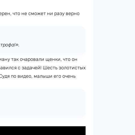
ерен, что не сможет ни разу верно
строфа!».
иану так очаровали щенки, что он
равился с задачей! Шесть золотистых
Судя по видео, малыши его очень