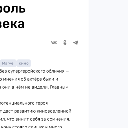
роль
века
Marvel
кино
без супергеройского обличия —
о мнения об актёре были и
а они в нём не видели. Главным
потенциального героя
рт даст развитию киновселенной
л, что винит себя за сомнения,
а кону стояло слишком много.