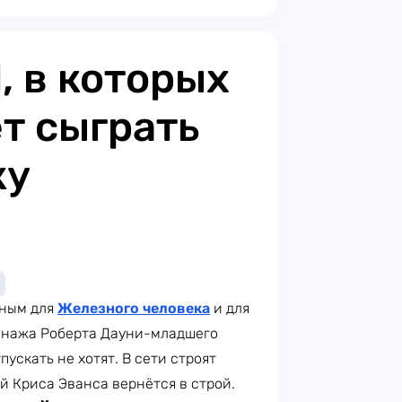
, в которых
т сыграть
ку
ьным для
Железного человек
а
и для
сонажа Роберта Дауни-младшего
ускать не хотят. В сети строят
ой Криса Эванса вернётся в строй.