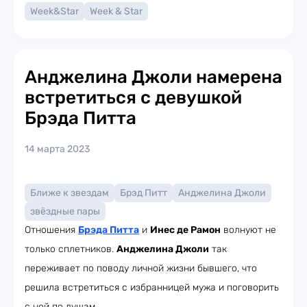
Week&Star
Week & Star
Анджелина Джоли намерена
встретиться с девушкой
Брэда Питта
14 марта 2023
Ближе к звездам
Брэд Питт
Анджелина Джоли
звёздные пары
Отношения
Брэда Питта
и
Инес де Рамон
волнуют не
только сплетников.
Анджелина Джоли
так
переживает по поводу личной жизни бывшего, что
решила встретиться с избранницей мужа и поговорить
с ней по душам.