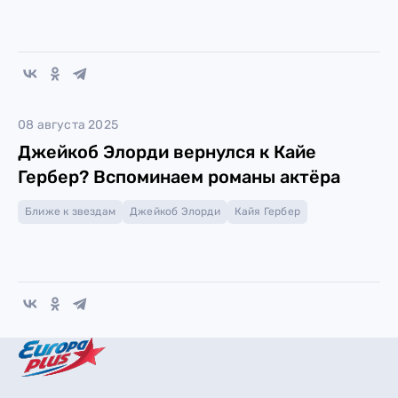
08 августа 2025
Джейкоб Элорди вернулся к Кайе
Гербер? Вспоминаем романы актёра
Ближе к звездам
Джейкоб Элорди
Кайя Гербер