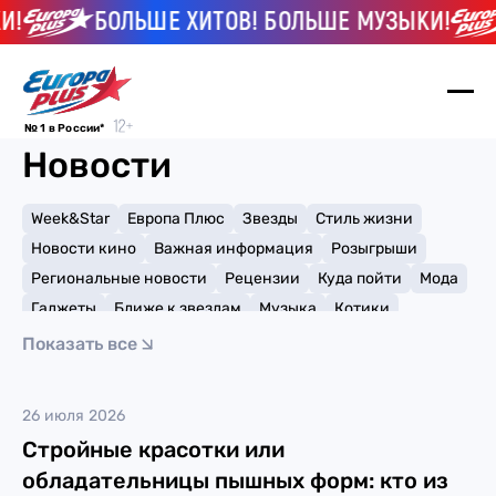
!
БОЛЬШЕ ХИТОВ! БОЛЬШЕ МУЗЫКИ!
№ 1 в России*
Новости
Week&Star
Европа Плюс
Звезды
Стиль жизни
Новости кино
Важная информация
Розыгрыши
Региональные новости
Рецензии
Куда пойти
Мода
Гаджеты
Ближе к звездам
Музыка
Котики
Мемы и тренды
Факты и списки
Премии
Показать все
Путешествия
Рейтинги
Игры
Кайя Гербер
26 июля 2026
Стройные красотки или
обладательницы пышных форм: кто из