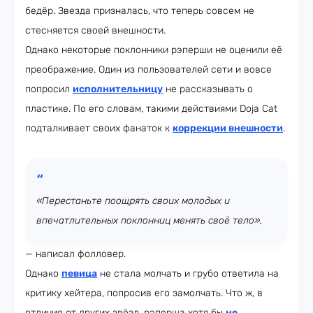
бедёр. Звезда призналась, что теперь совсем не
стесняется своей внешности.
Однако некоторые поклонники рэперши не оценили её
преображение. Один из пользователей сети и вовсе
попросил
исполнительницу
не рассказывать о
пластике. По его словам, такими действиями Doja Cat
подталкивает своих фанаток к
коррекции внешности
.
«Перестаньте поощрять своих молодых и
впечатлительных поклонниц менять своё тело»,
— написал фолловер.
Однако
певица
не стала молчать и грубо ответила на
критику хейтера, попросив его замолчать. Что ж, в
отличие от других звёзд, рэперша хотя бы
не