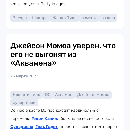
Фото: соцсети, Getty Images
Звезды
Шакира
Жерар Пике
измены
развод
Джейсон Момоа уверен, что
его не выгонят из
«Аквамена»
29 марта 2023
Новости кино
DC
Аквамен
Джейсон Момоа
супергерои
Сейчас в касте DC происходят кардинальные
перемены.
Генри Кавилл
больше не вернётся к роли
Супермена
.
Галь Гадот
, вероятно, тоже снимет корсет