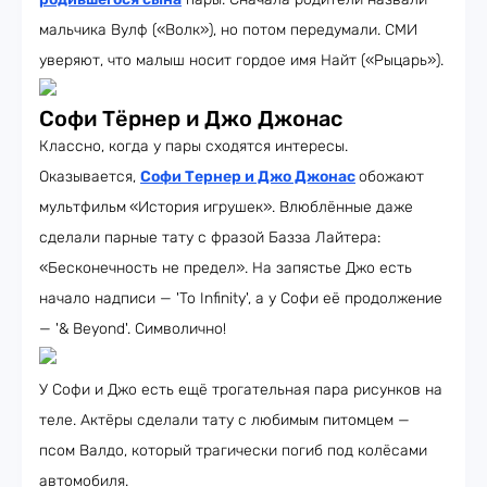
мальчика Вулф («Волк»), но потом передумали. СМИ
уверяют, что малыш носит гордое имя Найт («Рыцарь»).
Софи Тёрнер и Джо Джонас
Классно, когда у пары сходятся интересы.
Оказывается,
Софи Тернер и Джо Джонас
обожают
мультфильм
«История игрушек». Влюблённые даже
сделали парные тату с фразой Базза Лайтера:
«Бесконечность не предел». На запястье Джо есть
начало надписи — 'To Infinity', а у Софи её продолжение
— '& Beyond'. Символично!
У Софи и Джо есть ещё трогательная пара рисунков на
теле. Актёры сделали тату с любимым питомцем —
псом Валдо, который трагически погиб под колёсами
автомобиля.