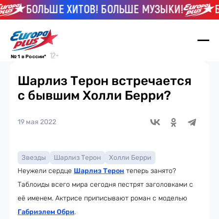
БОЛЬШЕ ХИТОВ! БОЛЬШЕ МУЗЫКИ!
БО
№ 1 в России*
Шарлиз Терон встречается
с бывшим Холли Берри?
19 мая 2022
Звезды
Шарлиз Терон
Холли Берри
Неужели сердце
Шарлиз Терон
теперь занято?
Таблоиды всего мира сегодня пестрят заголовками с
её именем. Актрисе приписывают роман с моделью
Габриэлем Обри
.