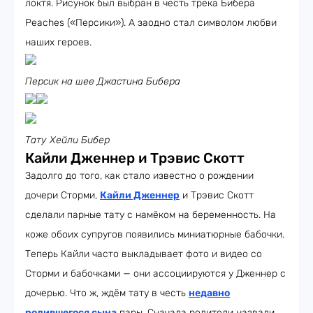
локтя. Рисунок был выбран в честь трека Бибера
Peaches («Персики»). А заодно стал символом любви
наших героев.
Персик на шее Джастина Бибера
Тату Хейли Бибер
Кайли Дженнер и Трэвис Скотт
Задолго до того, как стало известно о рождении
дочери Сторми,
Кайли Дженнер
и Трэвис Скотт
сделали парные тату с намёком на беременность. На
коже обоих супругов появились миниатюрные бабочки.
Теперь Кайли часто выкладывает фото и видео со
Сторми и бабочками — они ассоциируются у Дженнер с
дочерью. Что ж, ждём тату в честь
недавно
родившегося сына
пары. Сначала родители назвали