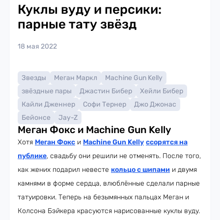
Куклы вуду и персики:
парные тату звёзд
18 мая 2022
Звезды
Меган Маркл
Machine Gun Kelly
звёздные пары
Джастин Бибер
Хейли Бибер
Кайли Дженнер
Софи Тернер
Джо Джонас
Бейонсе
Jay-Z
Меган Фокс и Machine Gun Kelly
Хотя
Меган Фокс
и
Machine Gun Kelly
ссорятся на
публике
, свадьбу они решили не отменять. После того,
как жених подарил невесте
кольцо с шипами
и двумя
камнями в форме сердца, влюблённые сделали парные
татуировки. Теперь на безымянных пальцах Меган и
Колсона Бэйкера красуются нарисованные куклы вуду.