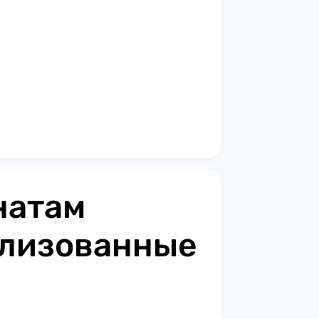
натам
илизованные