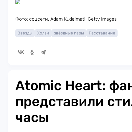
Фото: соцсети, Adam Kudeimati, Getty Images
Звезды
Холзи
звёздные пары
Расставание
Atomic Heart: фа
представили ст
часы