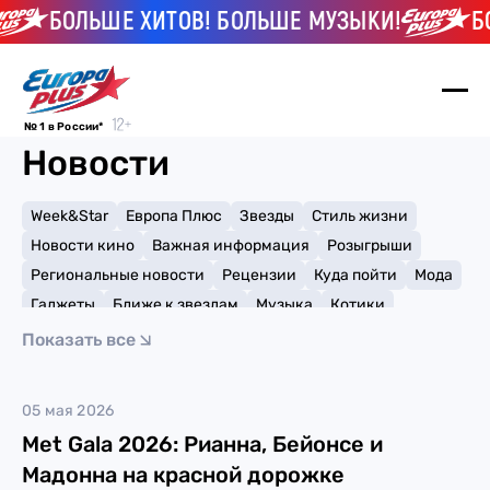
БОЛЬШЕ ХИТОВ! БОЛЬШЕ МУЗЫКИ!
БО
№ 1 в России*
Новости
Week&Star
Европа Плюс
Звезды
Стиль жизни
Новости кино
Важная информация
Розыгрыши
Региональные новости
Рецензии
Куда пойти
Мода
Гаджеты
Ближе к звездам
Музыка
Котики
Мемы и тренды
Факты и списки
Премии
Показать все
Путешествия
Рейтинги
Игры
Doja Cat
05 мая 2026
Met Gala 2026: Рианна, Бейонсе и
Мадонна на красной дорожке