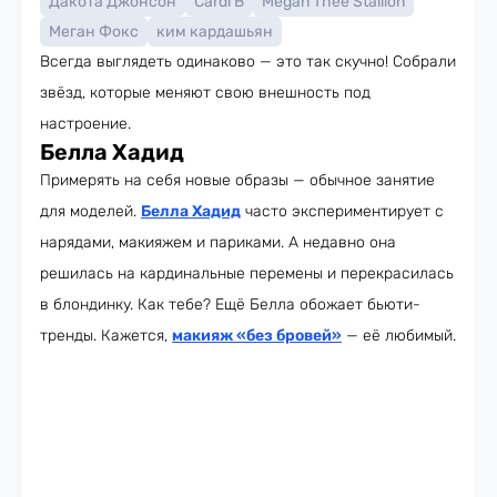
Дакота Джонсон
Cardi B
Megan Thee Stallion
Меган Фокс
ким кардашьян
Всегда выглядеть одинаково — это так скучно! Собрали
звёзд, которые меняют свою внешность под
настроение.
Белла Хадид
Примерять на себя новые образы — обычное занятие
для моделей.
Белла Хадид
часто экспериментирует с
нарядами, макияжем и париками. А недавно она
решилась на кардинальные перемены и перекрасилась
в блондинку. Как тебе? Ещё Белла обожает бьюти-
тренды. Кажется,
макияж «без бровей»
— её любимый.