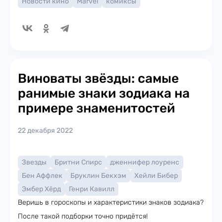
Новости кино
Marvel
комиксы
Виноваты звёзды: самые
ранимые знаки зодиака на
примере знаменитостей
22 декабря 2022
Звезды
Бритни Спирс
дженнифер лоуренс
Бен Аффлек
Бруклин Бекхэм
Хейли Бибер
Эмбер Хёрд
Генри Кавилл
Веришь в гороскопы и характеристики знаков зодиака?
После такой подборки точно придётся!