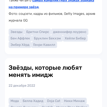
Также читай о
самых конфликтных знаках зодиака
на примере звёзд
.
Фото: соцсети, кадры из фильмов, Getty Images, архив
журнала GQ
Звезды
Бритни Спирс
дженнифер лоуренс
Бен Аффлек
Бруклин Бекхэм
Хейли Бибер
Эмбер Хёрд
Генри Кавилл
Звёзды, которые любят
менять имидж
22 декабря 2022
Мода
Белла Хадид
Doja Cat
Ники Минаж