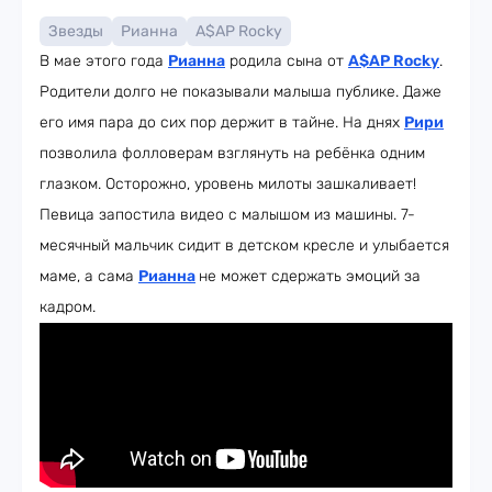
Звезды
Рианна
A$AP Rocky
В мае этого года
Рианна
родила сына от
A$AP Rocky
.
Родители долго не показывали малыша публике. Даже
его имя пара до сих пор держит в тайне. На днях
Рири
позволила фолловерам взглянуть на ребёнка одним
глазком. Осторожно, уровень милоты зашкаливает!
Певица запостила видео с малышом из машины. 7-
месячный мальчик сидит в детском кресле и улыбается
маме, а сама
Рианна
не может сдержать эмоций за
кадром.