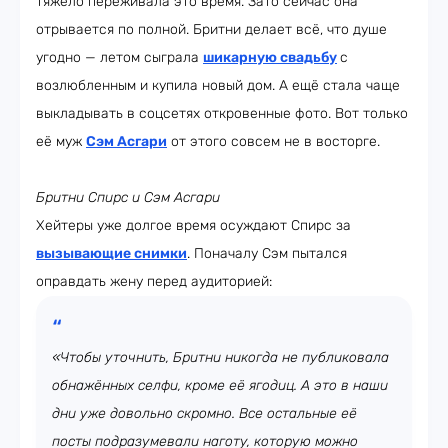
тяжело переживала это время. Зато сейчас она
отрывается по полной. Бритни делает всё, что душе
угодно — летом сыграла
шикарную свадьбу
с
возлюбленным и купила новый дом. А ещё стала чаще
выкладывать в соцсетях откровенные фото. Вот только
её муж
Сэм Асгари
от этого совсем не в восторге.
Бритни Спирс и Сэм Асгари
Хейтеры уже долгое время осуждают Спирс за
вызывающие снимки
. Поначалу Сэм пытался
оправдать жену перед аудиторией:
«Чтобы уточнить, Бритни никогда не публиковала
обнажённых селфи, кроме её ягодиц. А это в наши
дни уже довольно скромно. Все остальные её
посты подразумевали наготу, которую можно