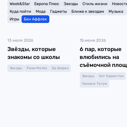
Week&Star
Европа Плюс
Звезды
Стиль жизни
Новост
Куда пойти
Мода
Гаджеты
Ближе к звездам
Музыка
Игры
Бен Аффлек
13 июля 2026
15 июня 2026
Звёзды, которые
6 пар, которые
знакомы со школы
влюбились на
съёмочной площ
Звезды
Рами Малек
Эд Ширан
часть 2
Звезды
Кит Харингтон
Ченнинг Татум