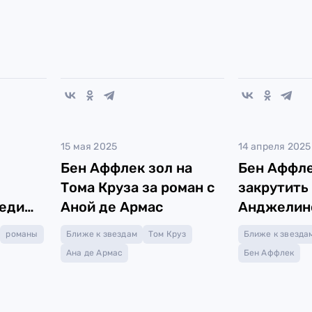
15 мая 2025
14 апреля 2025
Бен Аффлек зол на
Бен Аффле
Тома Круза за роман с
закрутить
реди
Аной де Армас
Анджелин
романы
Ближе к звездам
Том Круз
Ближе к звезда
Ана де Армас
Бен Аффлек