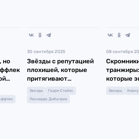
30 сентября 2025
08 сентября 2
, но
Звёзды с репутацией
Скромники
Аффлек
плохишей, которые
транжиры:
ой
притягивают
которые э
селебрити
много тра
Звезды
Гарри Стайлс
Звезды
Киану
Аффлек
Леонардо ДиКаприо