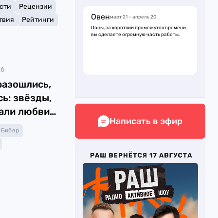
сти
Рецензии
Овен
март 21 – апрель 20
твия
Рейтинги
Овны, за короткий промежуток времени
вы сделаете огромную часть работы.
26
разошлись,
ь: звёзды,
али любви
Написать в эфир
нс
 Бибер