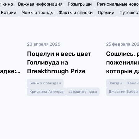
и кино
Важная информация
Розыгрыши
Региональные ново
Котики
Мемы и тренды
Факты и списки
Премии
Путешес
20 апреля 2026
25 февраля 20
Поцелуи и весь цвет
Сошлись, 
Голливуда на
поженилис
адке:
Breakthrough Prize
которые д
второй ша
Ближе к звездам
Звезды
Хейли
Кристина Агилера
звёздные пары
Джастин Бибер