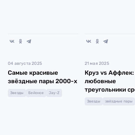
04 августа 2025
21 мая 2025
Самые красивые
Круз vs Аффлек:
звёздные пары 2000-х
любовные
треугольники с
Звезды
Бейонсе
Jay-Z
звёзд
Звезды
звёздные пары