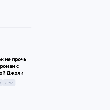
к не прочь
 роман с
ой Джоли
м
слухи