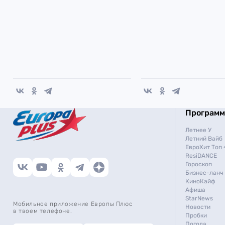
Програм
Летнее У
Летний Вайб
ЕвроХит Топ 
ResiDANCE
Гороскоп
Бизнес-ланч
КиноКайф
Афиша
StarNews
Мобильное приложение Европы Плюс
Новости
в твоем телефоне.
Пробки
Погода