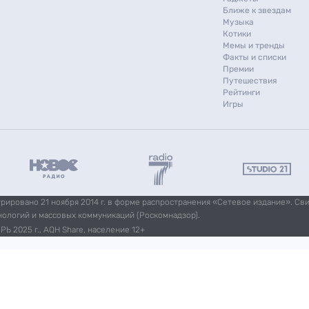
Ближе к звездам
Музыка
Котики
Мемы и тренды
Факты и списки
Премии
Путешествия
Рейтинги
Игры
ировано 21 ноября 2014 г. в форме распространения «Сетевое издание». Св
нологий и массовых коммуникаций (Роскомнадзор).
Ь 2025 г., AQH Share, население 12+