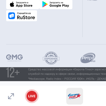
Средство массовой информации «Европа Плюс» зарегистр
службой по надзору в сфере связи, информационных тех
*Mediascope, Radio Index – РОССИЯ 100К+, ИЮЛЬ - ДЕКАБР
LIVE