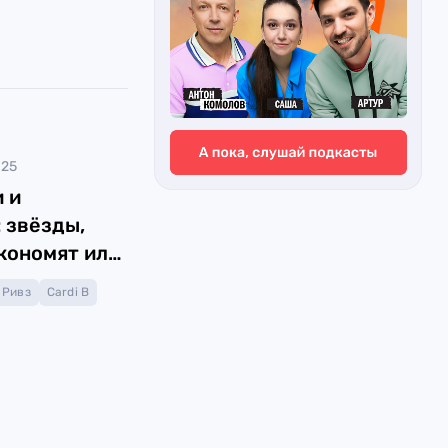
025
 и
 звёзды,
кономят или
тят
 Ривз
Cardi B