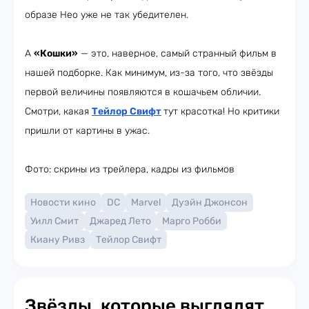
образе Нео уже не так убедителен.
А
«Кошки»
— это, наверное, самый странный фильм в
нашей подборке. Как минимум, из-за того, что звёзды
первой величины появляются в кошачьем обличии.
Смотри, какая
Тейлор Свифт
тут красотка! Но критики
пришли от картины в ужас.
Фото: скрины из трейлера, кадры из фильмов
Новости кино
DC
Marvel
Дуэйн Джонсон
Уилл Смит
Джаред Лето
Марго Робби
Киану Ривз
Тейлор Свифт
Звёзды, которые выглядят