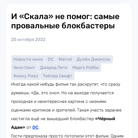
И «Скала» не помог: самые
провальные блокбастеры
20 октября 2022
Новости кино
DC
Marvel
Дуэйн Джонсон
Уилл Смит
Джаред Лето
Марго Робби
Киану Ривз
Тейлор Свифт
Иногда какой нибудь фильм так раскрутят, что сразу
думаешь: «Да, это оно». Но на выходе получается
проходная и неинтересная картина с низкими
оценками критиков и зрителей. Такая участь заранее
настигла ещё не вышедший блокбастер
«Чёрный
Адам»
от
DC
.
Гости предпоказа просто потопили этот фильм. Одним