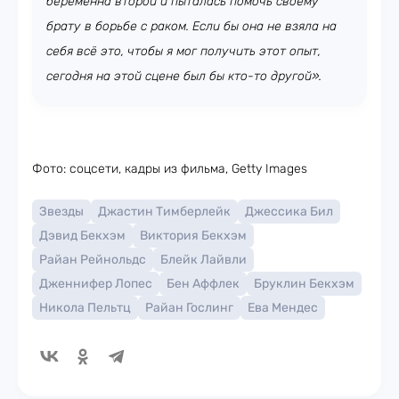
беременна второй и пыталась помочь своему
брату в борьбе с раком. Если бы она не взяла на
себя всё это, чтобы я мог получить этот опыт,
сегодня на этой сцене был бы кто-то другой».
Фото: соцсети, кадры из фильма, Getty Images
Звезды
Джастин Тимберлейк
Джессика Бил
Дэвид Бекхэм
Виктория Бекхэм
Райан Рейнольдс
Блейк Лайвли
Дженнифер Лопес
Бен Аффлек
Бруклин Бекхэм
Никола Пельтц
Райан Гослинг
Ева Мендес