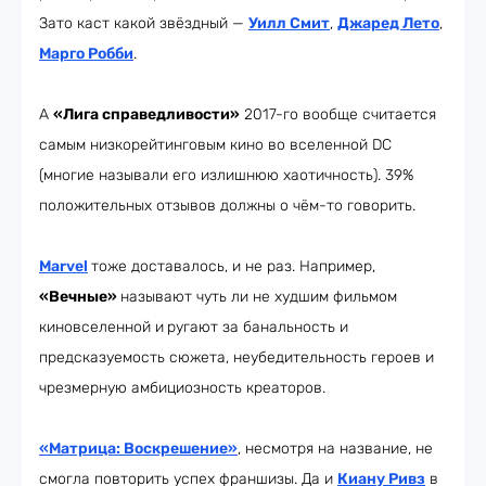
Зато каст какой звёздный —
Уилл Смит
,
Джаред Лето
,
Марго Робби
.
А
«Лига справедливости»
2017-го вообще считается
самым низкорейтинговым кино во вселенной DC
(многие называли его излишнюю хаотичность). 39%
положительных отзывов должны о чём-то говорить.
Marvel
тоже доставалось, и не раз. Например,
«Вечные»
называют чуть ли не худшим фильмом
киновселенной и
ругают за банальность и
предсказуемость сюжета, неубедительность героев и
чрезмерную амбициозность креаторов.
«Матрица: Воскрешение»
, несмотря на название, не
смогла повторить успех франшизы. Да и
Киану Ривз
в