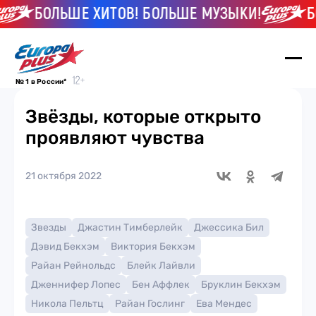
БОЛЬШЕ ХИТОВ! БОЛЬШЕ МУЗЫКИ!
БОЛЬ
№ 1 в России*
Звёзды, которые открыто
проявляют чувства
21 октября 2022
Звезды
Джастин Тимберлейк
Джессика Бил
Дэвид Бекхэм
Виктория Бекхэм
Райан Рейнольдс
Блейк Лайвли
Дженнифер Лопес
Бен Аффлек
Бруклин Бекхэм
Никола Пельтц
Райан Гослинг
Ева Мендес