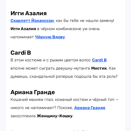
Игги Азалия
Скарлетт Йоханссон
, как бы тебе не нашли замену!
Игги Азалия
в чёрном комбинезоне уж очень
напоминает
Чёрную Вдову
.
Cardi B
В этом костюме и с рыжим цветом волос
Cardi B
вполне может сыграть девушку-мутанта
Мистик
. Как
думаешь, скандальной рэперше подошла бы эта роль?
Ариана Гранде
Кошачий макияж глаз, кожаный костюм и чёрный топ —
никого не напоминает? Похоже,
Ариана Гранде
закосплеила
Женщину-Кошку
.