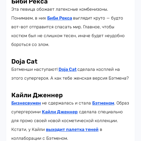
Биби Рекса
Эта певица обожает латексные комбенизоны.
Понимаем, в них
Биби Рекса
выглядит круто — будто
вот-вот отправится спасать мир. Главное, чтобы
костюм был не слишком тесен, иначе будет неудобно
бороться со злом.
Doja Cat
Бэтменши наступают!
Doja Cat
сделала косплей на
этого супергероя. А как тебе женская версия Бэтмена?
Кайли Дженнер
Бизнесвумен
не сдержалась и стала
Бэтменом
. Образ
супергероини
Кайли Дженнер
сделала специально
для промо своей новой косметической коллекции.
Кстати, у Кайли
выходит палетка теней
в
коллаборации с Бэтменом.