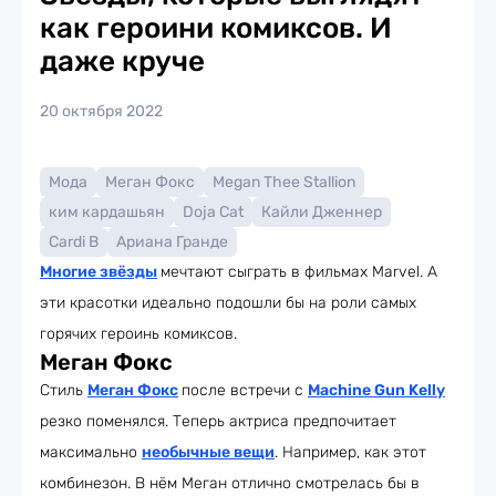
как героини комиксов. И
даже круче
20 октября 2022
Мода
Меган Фокс
Megan Thee Stallion
ким кардашьян
Doja Cat
Кайли Дженнер
Cardi B
Ариана Гранде
Многие звёзды
мечтают сыграть в фильмах Marvel. А
эти красотки идеально подошли бы на роли самых
горячих героинь комиксов.
Меган Фокс
Стиль
Меган Фокс
после встречи с
Machine Gun Kelly
резко поменялся. Теперь актриса предпочитает
максимально
необычные вещи
. Например, как этот
комбинезон. В нём Меган отлично смотрелась бы в