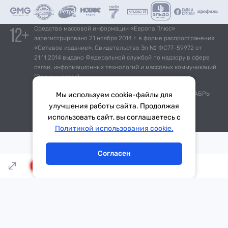
Средство массовой информации «Европа Плюс»
зарегистрировано 21 ноября 2014 г. в форме распространения
«Сетевое издание». Свидетельство Эл № ФС77-59972 от
21.11.2014 выдано Федеральной службой по надзору в сфере
связи, информационных технологий и массовых коммуникаций
(Роскомнадзор).
*Mediascope, Radio Index – РОССИЯ 100К+, ИЮЛЬ - ДЕКАБРЬ
Мы используем cookie-файлы для
2025 г., AQH Share, население 12+
улучшения работы сайта. Продолжая
использовать сайт, вы соглашаетесь с
Тема дня
Гороскоп
Политикой использования cookie.
Согласен
LIVE