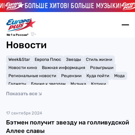
!
БОЛЬШЕ ХИТОВ! БОЛЬШЕ МУЗЫКИ!
№ 1 в России*
Новости
Week&Star
Европа Плюс
Звезды
Стиль жизни
Новости кино
Важная информация
Розыгрыши
Региональные новости
Рецензии
Куда пойти
Мода
Гаджеты
Ближе к звездам
Музыка
Котики
Мемы и тренды
Факты и списки
Премии
Показать все
Путешествия
Рейтинги
Игры
DC
17 сентября 2024
Бэтмен получит звезду на голливудской
Аллее славы