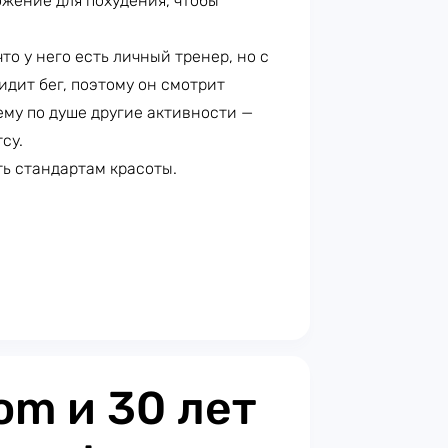
жение для похудения, чтобы
то у него есть личный тренер, но с
идит бег, поэтому он смотрит
 ему по душе другие активности —
су.
ь стандартам красоты.
om и 30 лет