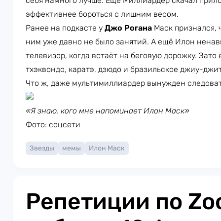
себя намного лучше. Ещё Миллиардер скачал прило
эффективнее бороться с лишним весом.
Ранее на подкасте у
Джо Рогана
Маск признался, ч
ним уже давно не было занятий. А ещё Илон ненав
телевизор, когда встаёт на беговую дорожку. Зато
тхэквондо, каратэ, дзюдо и бразильское джиу-джит
Что ж, даже мультимиллиардер вынужден следоват
«Я знаю, кого мне напоминает Илон Маск»
Фото: соцсети
Звезды
мемы
Илон Маск
Репетиции по Zo