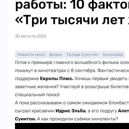
работы: 10 факто
«Три тысячи лет
30 августа 2022
Новости кино
фильм
Тильда Суинтон
Кинокайф
Готов к премьере главного волшебного фильма ос
покажут в кинотеатрах с 8 сентября. Фантастичес
поддержке
Европы Плюс.
Хочешь первым увидеть
заветные желания? Участвуй в розыгрыше билетов
специальный показ!
А пока рассказываем о самом ожидаемом блокбаст
сыграл красавчик
Идрис Эльба
, а его подругу
Але
Суинтон.
А как проходили съёмки киноленты?