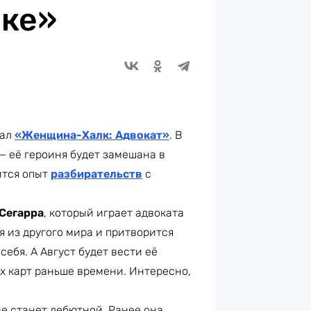
ке»
иал
«Женщина-Халк: Адвокат»
. В
— её героиня будет замешана в
ится опыт
разбирательств
с
Сегарра
, который играет адвоката
я из другого мира и притворится
ебя. А Август будет вести её
ех карт раньше времени. Интересно,
не станет дебютной. Ранее она