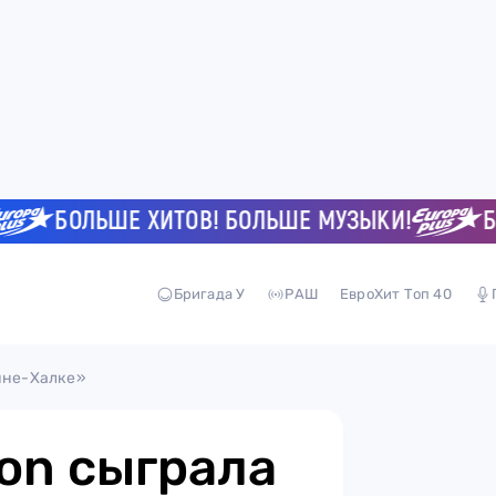
БОЛЬШЕ ХИТОВ! БОЛЬШЕ МУЗЫКИ!
БОЛЬ
Бригада У
РАШ
ЕвроХит Топ 40
щине-Халке»
ion сыграла