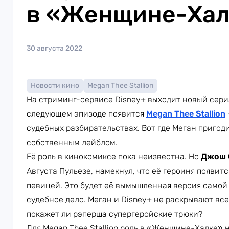
в «Женщине-Хал
30 августа 2022
Новости кино
Megan Thee Stallion
На стриминг-сервисе Disney+ выходит новый сер
следующем эпизоде появится
Megan Thee Stallion
судебных разбирательствах. Вот где Меган пригод
собственным лейблом.
Её роль в кинокомиксе пока неизвестна. Но
Джош 
Августа Пульезе, намекнул, что её героиня появитс
певицей. Это будет её вымышленная версия самой с
судебное дело. Меган и Disney+ не раскрывают вс
покажет ли рэперша супергеройские трюки?
Для Megan Thee Stallion роль в «Женщине-Халке» 