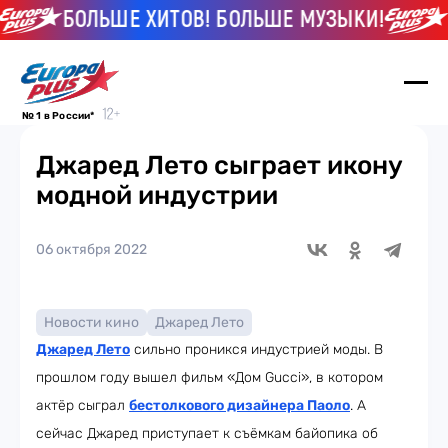
БОЛЬШЕ ХИТОВ! БОЛЬШЕ МУЗЫКИ!
Б
№ 1 в России*
Джаред Лето сыграет икону
модной индустрии
06 октября 2022
Новости кино
Джаред Лето
Джаред Лето
сильно проникся индустрией моды. В
прошлом году вышел фильм «Дом Gucci», в котором
актёр сыграл
бестолкового дизайнера Паоло
. А
сейчас Джаред приступает к съёмкам байопика об