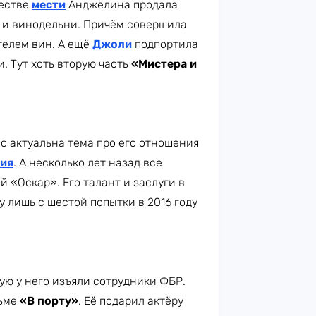
честве
мести
Анджелина продала
 и винодельни. Причём совершила
телем вин. А ещё
Джоли
подпортила
. Тут хоть вторую часть
«Мистера и
с актуальна тема про его отношения
тия
. А несколько лет назад все
й «Оскар». Его талант и заслуги в
 лишь с шестой попытки в 2016 году
рую у него изъяли сотрудники ФБР.
льме
«В порту»
. Её подарил актёру