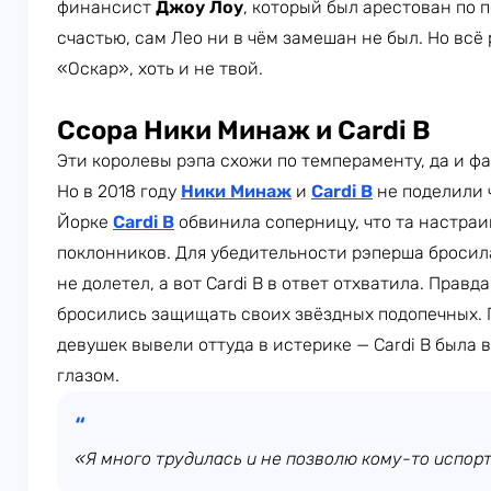
финансист
Джоу Лоу
, который был арестован по 
счастью, сам Лео ни в чём замешан не был. Но всё 
«Оскар», хоть и не твой.
Ссора Ники Минаж и Cardi B
Эти королевы рэпа схожи по темпераменту, да и фан
Но в 2018 году
Ники Минаж
и
Cardi B
не поделили 
Йорке
Cardi B
обвинила соперницу, что та настраи
поклонников. Для убедительности рэперша бросил
не долетел, а вот Cardi B в ответ отхватила. Правд
бросились защищать своих звёздных подопечных. Г
девушек вывели оттуда в истерике — Cardi B была 
глазом.
«Я много трудилась и не позволю кому-то испорт