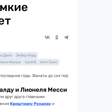
омкие
ет
и Депп
Эмбер Хёрд
Ники Минаж
Cardi B
Уилл Смит
последние годы. Фанаты до сих пор
алду и Лионеля Месси
ли друг друга главными
жения
Криштиану Роналду
и