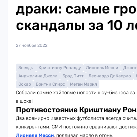
драки: самые гр
скандалы за 10 л
27 ноября 2022
Звезды
Криштиану Роналду
Лионель Месси
Джонн
Анджелина Джоли
Брэд Питт
Леонардо ДиКаприо
Оскар
Бритни Спирс
Меган Маркл
Собрали самые хайповые новости шоу-бизнеса за 
в шоке!
Противостояние Криштиану Рон
Два всемирно известных футболиста всегда счита
конкурентами. СМИ постоянно сравнивают дости
Лионеля Месси
, подливая масло в огонь.