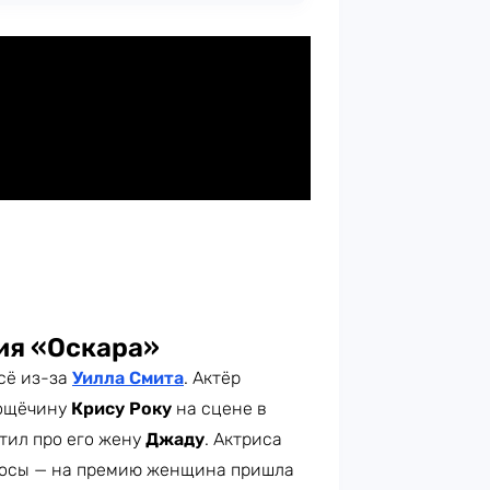
ия «Оскара»
сё из-за
Уилла Смита
. Актёр
пощёчину
Крису Року
на сцене в
утил про его жену
Джаду
. Актриса
олосы — на премию женщина пришла