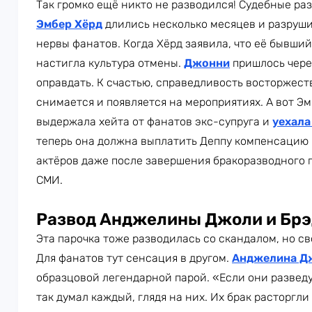
Так громко ещё никто не разводился! Судебные р
Эмбер Хёрд
длились несколько месяцев и разруши
нервы фанатов. Когда Хёрд заявила, что её бывший
настигла культура отмены.
Джонни
пришлось чере
оправдать. К счастью, справедливость восторжест
снимается и появляется на мероприятиях. А вот Э
выдержала хейта от фанатов экс-супруга и
уехала
теперь она должна выплатить Деппу компенсацию в
актёров даже после завершения бракоразводного 
СМИ.
Развод Анджелины Джоли и Брэ
Эта парочка тоже разводилась со скандалом, но св
Для фанатов тут сенсация в другом.
Анджелина Д
образцовой легендарной парой. «Если они разведу
так думал каждый, глядя на них. Их брак расторгли 