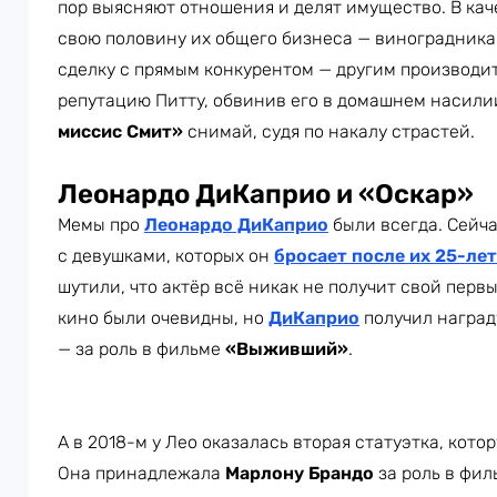
пор выясняют отношения и делят имущество. В ка
свою половину их общего бизнеса — виноградника
сделку с прямым конкурентом — другим производи
репутацию Питту, обвинив его в домашнем насилии
миссис Смит»
снимай, судя по накалу страстей.
Леонардо ДиКаприо и «Оскар»
Мемы про
Леонардо ДиКаприо
были всегда. Сейча
с девушками, которых он
бросает после их 25-ле
шутили, что актёр всё никак не получит свой первы
кино были очевидны, но
ДиКаприо
получил награду
— за роль в фильме
«Выживший»
.
А в 2018-м у Лео оказалась вторая статуэтка, кото
Она принадлежала
Марлону Брандо
за роль в фи