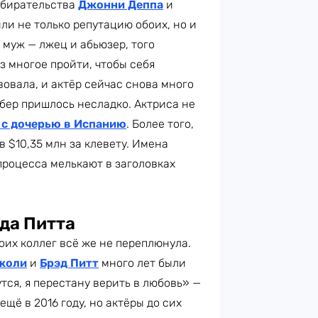
азбирательства
Джонни Деппа
и
ли не только репутацию обоих, но и
 муж — лжец и абьюзер, того
з многое пройти, чтобы себя
вовала, и актёр сейчас снова много
мбер пришлось несладко. Актриса не
 с дочерью в Испанию
. Более того,
 $10,35 млн за клевету. Имена
процесса мелькают в заголовках
да Питта
оих коллег всё же не переплюнула.
жоли
и
Брэд Питт
много лет были
тся, я перестану верить в любовь» —
ещё в 2016 году, но актёры до сих