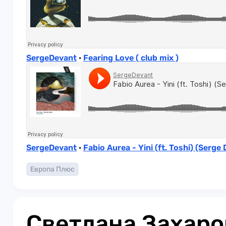
SergeDevant
·
Fearing Love ( club mix )
SergeDevant
·
Fabio Aurea - Yini (ft. Toshi) (Serge
Европа Плюс
Светлана Захаро