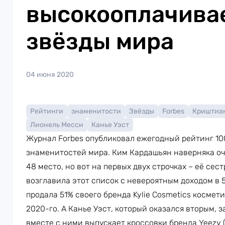
высокооплачива
звёзды мира
04 июня 2020
Рейтинги
знаменитости
Звёзды
Forbes
Криштиа
Лионель Месси
Канье Уэст
Журнал Forbes опубликовал ежегодный рейтинг 1
знаменитостей мира. Ким Кардашьян наверняка оч
48 место, но вот на первых двух строчках – её се
возглавила этот список с невероятным доходом в 
продала 51% своего бренда Kylie Cosmetics космет
2020-го. А Канье Уэст, который оказался вторым, з
вместе с ними выпускает кроссовки бренда Yeezy