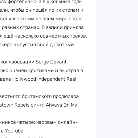
ссу фортепиано, а в школьные годы
ели, чтобы он пошёл по их стопам и
стал известным во всём мире после
в разных странах. В записи приняла
ал ещё несколько совместных треков.
 вскоре выпустил свой дебютный
– коллаборации Serge Devant,
ысоко оценён критиками и выиграл в
але Hollywood Independent Reel
вестного британского продюсера
sstown Rebels сингл Always On My
онников четырёхчасовым онлайн-
в YouTube.