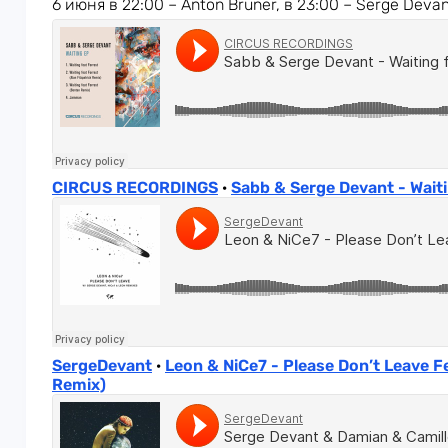
6 июня в 22:00 – Anton Bruner, в 23:00 – Serge Deva
CIRCUS RECORDINGS
·
Sabb & Serge Devant - Waitin
SergeDevant
·
Leon & NiCe7 - Please Don’t Leave 
Remix)