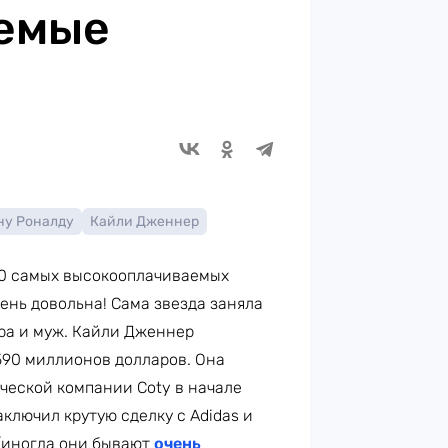
емые
ну Роналду
Кайли Дженнер
00 самых высокооплачиваемых
ень довольна! Сама звезда заняла
стра и муж. Кайли Дженнер
590 миллионов долларов. Она
ической компании Coty в начале
аключил крутую сделку с Adidas и
 (иногда они бывают
очень