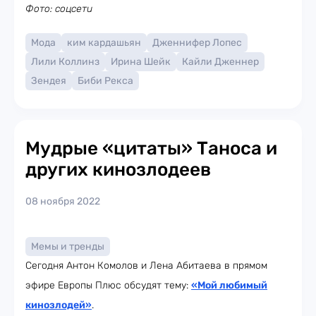
Фото: соцсети
Мода
ким кардашьян
Дженнифер Лопес
Лили Коллинз
Ирина Шейк
Кайли Дженнер
Зендея
Биби Рекса
Мудрые «цитаты» Таноса и
других кинозлодеев
08 ноября 2022
Мемы и тренды
Сегодня Антон Комолов и Лена Абитаева в прямом
эфире Европы Плюс обсудят тему:
«Мой любимый
кинозлодей»
.