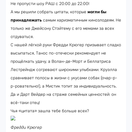
Не пропусти шоу РАШ с 20:00 до 22:00!
А мы решили собрать цитаты, которые
могли бы
принадлежать
самым харизматичным кинозлодеям. Не
только же Джейсону Стэйтему с его мемами за всех
отдуваться.
С нашей лёгкой руки Фредди Крюгер призывает сладко
высыпаться, Танос по-отечески рекомендует не
прощёлкать удачу, а Волан-де-Морт и Беллатриса
Лестрейндж согревают широкими улыбками. Круэлла
сравнивает полосы в жизни с укусами собак (очар-р-
р-ровательно!), а Мистик топит за индивидуальность.
Да и Дарт Вейдер на страже семейных ценностей: он
всё-таки отец!
Чья «цитата» зашла тебе больше всех?
Фредди Крюгер