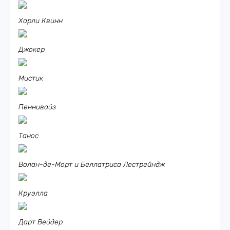
Харли Квинн
Джокер
Мистик
Пеннивайз
Танос
Волан-де-Морт и Беллатриса Лестрейндж
Круэлла
Дарт Вейдер