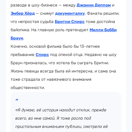
разводе в шоу-бизнесе — между
Джонни Деппом
и
Эмбер Хёрд
— снимут
документалку
. Фанаты решили,
что непростая судьба
Бритни Спирс
тоже достойна
байопика. На главную роль претендует
Милли Бобби
Браун
.
Конечно, основой фильма было бы 13-летнее
пребывание
Спирс
под опекой отца. Недавно на шоу
Браун призналась, что хотела бы сыграть Бритни.
Жизнь певицы всегда была ей интересна, и сама она
тоже страдала от навязчивого внимания
общественности.
«Я думаю, её история находит отклик, прежде
всего, во мне самой. Я тоже росла под
пристальным вниманием публики, смотрела её