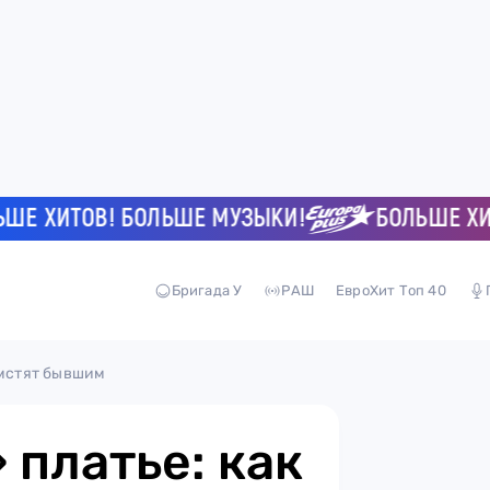
ХИТОВ! БОЛЬШЕ МУЗЫКИ!
БОЛЬШЕ ХИТОВ!
Бригада У
РАШ
ЕвроХит Топ 40
 мстят бывшим
 платье: как