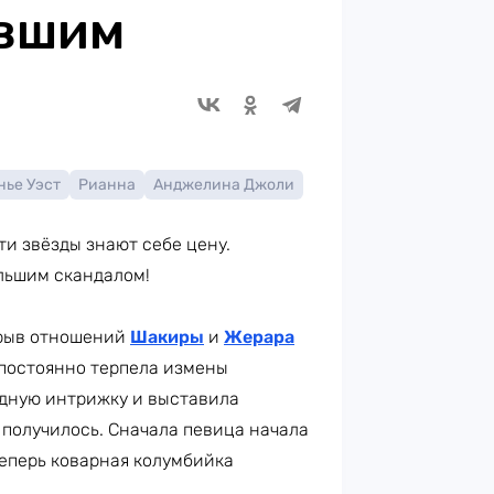
ывшим
нье Уэст
Рианна
Анджелина Джоли
ти звёзды знают себе цену.
ольшим скандалом!
зрыв отношений
Шакиры
и
Жерара
а постоянно терпела измены
едную интрижку и выставила
 получилось. Сначала певица начала
еперь коварная колумбийка