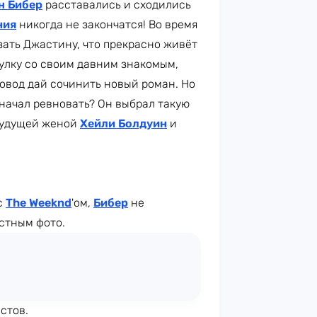
н Бибер
расставались и сходились
ния
никогда не закончатся! Во время
зать Джастину, что прекрасно живёт
гулку со своим давним знакомым,
повод дай сочинить новый роман. Но
 начал ревновать? Он выбрал такую
 будущей женой
Хейли Болдуин
и
с
The Weeknd
'ом,
Бибер
не
стным фото.
стов.