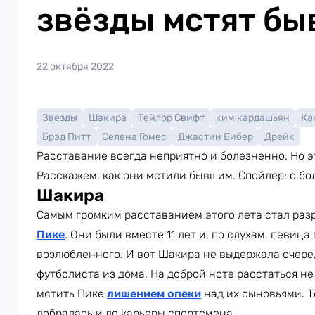
звёзды мстят б
22 октября 2022
Звезды
Шакира
Тейлор Свифт
ким кардашьян
Ка
Брэд Питт
Селена Гомес
Джастин Бибер
Дрейк
Расставание всегда неприятно и болезненно. Но э
Расскажем, как они мстили бывшим. Спойлер: с б
Шакира
Самым громким расставанием этого лета стал ра
Пике
. Они были вместе 11 лет и, по слухам, певиц
возлюбленного. И вот Шакира не выдержала очер
футболиста из дома. На доброй ноте расстаться не
мстить Пике
лишением опеки
над их сыновьями. Т
добралась и до карьеры спортсмена.