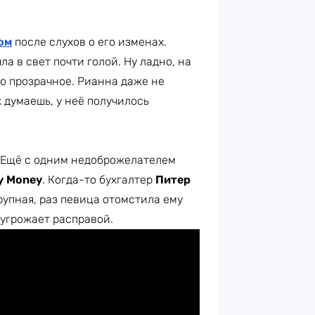
ом
после слухов о его изменах.
 в свет почти голой. Ну ладно, на
но прозрачное. Рианна даже не
к думаешь, у неё получилось
. Ещё с одним недоброжелателем
My Money
. Когда-то бухгалтер
Питер
рупная, раз певица отомстила ему
 угрожает расправой.