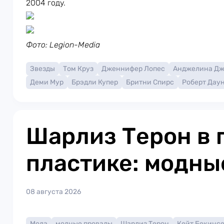
2004 году.
Фото: Legion-Media
Звезды
Том Круз
Дженнифер Лопес
Анджелина Д
Деми Мур
Брэдли Купер
Бритни Спирс
Роберт Дау
Шарлиз Терон в 
пластике: модны
08 августа 2026
Мода
модные провалы
Шарлиз Терон
Кейт Бекинс