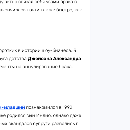
у актёр связал себя узами брака с
акончилась почти так же быстро, как
оротких в истории шоу-бизнеса. 3
руга детства
Джейсона Александра
окументы на аннулирование брака,
и-младший
познакомился в 1992
мье родился сын Индио, однако даже
ных скандалов супруги развелись в