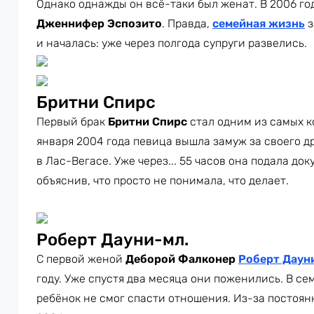
Однако однажды он всё-таки был женат. В 2006 год
Дженнифер Эспозито
. Правда,
семейная жизнь
з
и началась: уже через полгода супруги развелись.
Бритни Спирс
Первый брак
Бритни Спирс
стал одним из самых к
января 2004 года певица вышла замуж за своего д
в Лас-Вегасе. Уже через... 55 часов она подала д
объяснив, что просто не понимала, что делает.
Роберт Дауни-мл.
С первой женой
Деборой Фалконер
Роберт Даун
году. Уже спустя два месяца они поженились. В се
ребёнок не смог спасти отношения. Из-за постоян