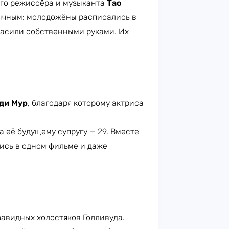
ого режиссёра и музыканта
Тао
бычным: молодожёны расписались в
расили собственными руками. Их
ди Мур
, благодаря которому актриса
а её будущему супругу — 29. Вместе
лись в одном фильме и даже
завидных холостяков Голливуда.