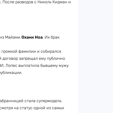
. После разводов с Николь Кидман и
 из Майами
Охани Ноа
. Их брак
а громкой фамилии и собирался
й договор запрещал ему публично
МИ, Лопес выплатила бывшему мужу
 публикации.
избранницей стала супермодель
есмотря на статус одной из самых