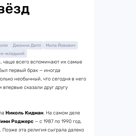
вёзд
жоли
Джонни Депп
Мила Йовович
ни-младший
й, чаще всего вспоминают их самые
 был первый брак — иногда
олько необычный, что сегодня в него
 впервые сказали друг другу
ла
Николь Кидман
. На самом деле
ими Роджерс
— с 1987 по 1990 год.
 Позже эта религия сыграла далеко