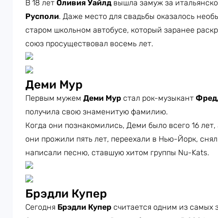
В 18 лет
Оливия Уайлд
вышла замуж за итальянск
Русполи
. Даже место для свадьбы оказалось нео
старом школьном автобусе, который заранее раск
союз просуществовал восемь лет.
Деми Мур
Первым мужем
Деми Мур
стал рок-музыкант
Фред
получила свою знаменитую фамилию.
Когда они познакомились, Деми было всего 16 лет, 
они прожили пять лет, переехали в Нью-Йорк, сня
написали песню, ставшую хитом группы Nu-Kats.
Брэдли Купер
Сегодня
Брэдли Купер
считается одним из самых 