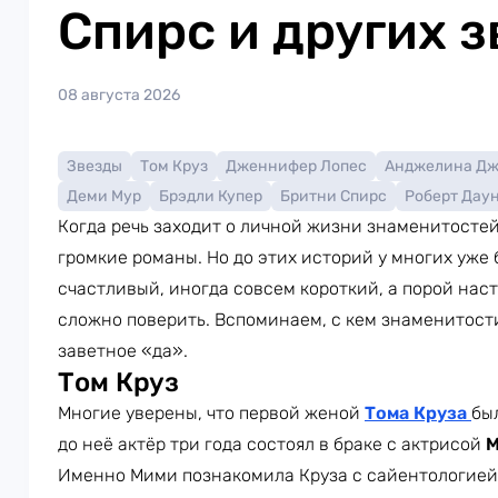
Спирс и других з
08 августа 2026
Звезды
Том Круз
Дженнифер Лопес
Анджелина Д
Деми Мур
Брэдли Купер
Бритни Спирс
Роберт Дау
Когда речь заходит о личной жизни знаменитосте
громкие романы. Но до этих историй у многих уже
счастливый, иногда совсем короткий, а порой наст
сложно поверить. Вспоминаем, с кем знаменитости
заветное «да».
Том Круз
Многие уверены, что первой женой
Тома Круза
бы
до неё актёр три года состоял в браке с актрисой
М
Именно Мими познакомила Круза с сайентологией.