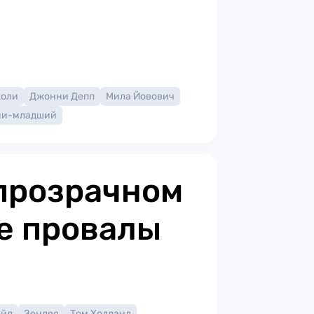
жоли
Джонни Депп
Мила Йовович
ни-младший
прозрачном
е провалы
ейл
Зендея
Том Холланд